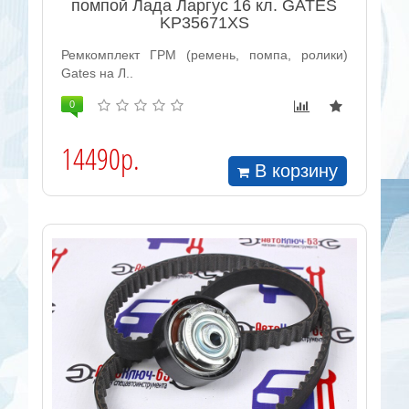
помпой Лада Ларгус 16 кл. GATES
KP35671XS
Ремкомплект ГРМ (ремень, помпа, ролики)
Gates на Л..
0
14490р.
В корзину