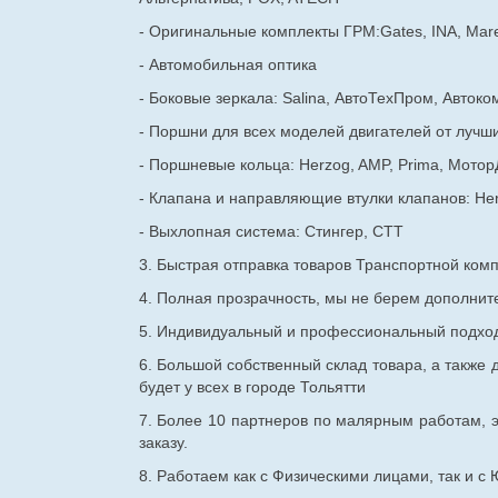
- Оригинальные комплекты ГРМ:Gates, INA, Mare
- Автомобильная оптика
- Боковые зеркала: Salina, АвтоТехПром, Автоко
- Поршни для всех моделей двигателей от лучши
- Поршневые кольца: Herzog, AMP, Prima, Мотор
- Клапана и направляющие втулки клапанов: He
- Выхлопная система: Стингер, СТТ
3. Быстрая отправка товаров Транспортной ком
4. Полная прозрачность, мы не берем дополнител
5. Индивидуальный и профессиональный подход 
6. Большой собственный склад товара, а также д
будет у всех в городе Тольятти
7. Более 10 партнеров по малярным работам, э
заказу.
8. Работаем как с Физическими лицами, так и 