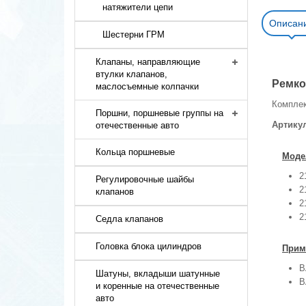
натяжители цепи
Описан
Шестерни ГРМ
Клапаны, направляющие
втулки клапанов,
Ремко
маслосъемные колпачки
Комплек
Поршни, поршневые группы на
Артику
отечественные авто
Кольца поршневые
Моде
2
Регулировочные шайбы
2
клапанов
2
2
Седла клапанов
Головка блока цилиндров
Прим
В
Шатуны, вкладыши шатунные
В
и коренные на отечественные
авто