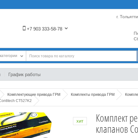
г. Тольятт
+7 903 333-58-78
Пн
Сб
категории
ы
График работы
Комплектующие привода ГРМ
Комплекты привода ГРМ
Компле
Contitech CT527K2
Комплект ре
хит
клапанов Co