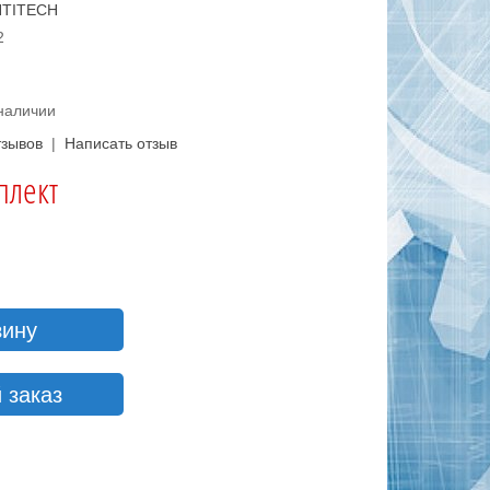
TITECH
2
 наличии
тзывов
|
Написать отзыв
плект
зину
 заказ