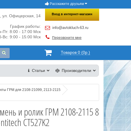
Расскажите друзьям
×
Закрыть
Вход в интернет-магазин
и, ул. Офицерская, 14
График работы:
info@avtokluch-63.ru
-Пт: 8:00 - 17:00 Мск
-Вс: 9:00 - 15:00 Мск
Перезвоните мне
Товаров 0 (0р.)
Статьи
Производители
кты ГРМ для 2108-21099, 2113-2115
мень и ролик ГРМ 2108-2115 8
ntitech CT527K2