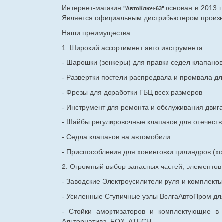
Интернет-магазин
основан в 2013 
"АвтоКлюч-63"
Является официальным дистрибьютером произво
Наши преимущества:
1. Широкий ассортимент авто инструмента:
- Шарошки (зенкеры) для правки седел клапано
- Развертки постели распредвала и промвала дл
- Фрезы для доработки ГБЦ всех размеров
- Инструмент для ремонта и обслуживания двиг
- Шайбы регулировочные клапанов для
отечест
- Седла клапанов на автомобили
- Приспособления для хонинговки цилиндров (хо
2. Огромный выбор запасных частей, элементо
- Заводские Электроусилители руля и комплект
- Усиленные Ступичные узлы ВолгаАвтоПром для
- Стойки амортизаторов и комплектующие в
Альтернатива, FOX, ATECH