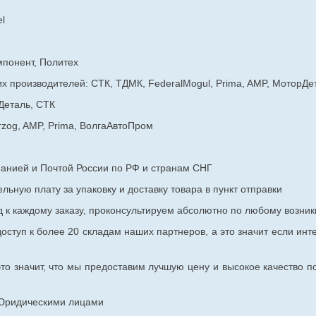
l
мпонент, Политех
х производителей: СТК, ТДМК, FederalMogul, Prima, AMP, МоторДе
Деталь, СТК
rzog, AMP, Prima, ВолгаАвтоПром
панией и Почтой России по РФ и странам СНГ
ьную плату за упаковку и доставку товара в пункт отправки
к каждому заказу, проконсультируем абсолютно по любому возник
оступ к более 20 складам наших партнеров, а это значит если инт
то значит, что мы предоставим лучшую цену и высокое качество п
с Юридическими лицами