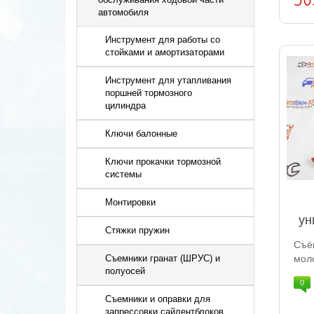
автомобиля
Инструмент для работы со
стойками и амортизаторами
Инструмент для утапливания
поршней тормозного
цилиндра
Ключи балонные
Ключи прокачки тормозной
системы
Монтировки
ун
Стяжки пружин
Съё
Съемники гранат (ШРУС) и
мол
полуосей
0
Съемники и оправки для
запрессовки сайлентблоков