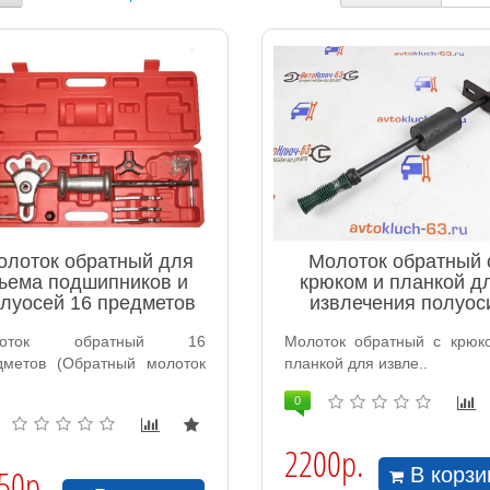
олоток обратный для
Молоток обратный 
ъема подшипников и
крюком и планкой д
луосей 16 предметов
извлечения полуос
лоток обратный 16
Молоток обратный с крюк
дметов (Обратный молоток
планкой для извле..
0
2200р.
50р.
В корзи