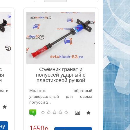
с
Съёмник гранат и
ля
полуосей ударный с
и
пластиковой ручкой
ом и
Молоток обратный
универсальный для съема
полуоси 2..
0
1650р.
ну