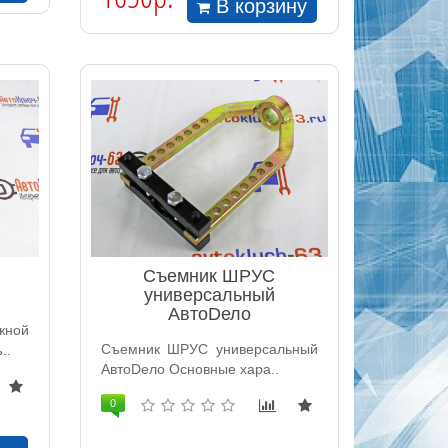
В корзину
Съемник ШРУС
универсальный
АвтоDело
ной
Съемник ШРУС универсальный
..
АвтоDело Основные хара..
0