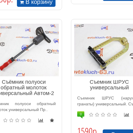
В корзину
Съёмник полуоси
Съемник ШРУС
обратный молоток
универсальный
иверсальный Автом-2
Съемник ШРУС (наруж
мник полуоси обратный
гранаты) универсальный. Съ
оток универсальный Пр..
0
1590р.