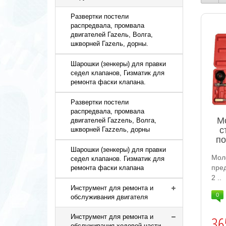
Развертки постели
распредвала, промвала
двигателей Гаzель, Волга,
шкворней Гаzель, дорны.
Шарошки (зенкеры) для правки
седел клапанов, Гизматик для
ремонта фаски клапана.
Развертки постели
распредвала, промвала
М
двигателей Гаzzель, Волга,
с
шкворней Гаzzель, дорны
по
Шарошки (зенкеры) для правки
Мо
седел клапанов. Гизматик для
пре
ремонта фаски клапана
2 ..
Инструмент для ремонта и
0
обслуживания двигателя
36
Инструмент для ремонта и
обслуживания ходовой части