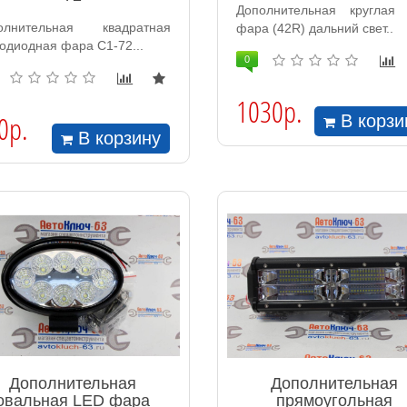
Дополнительная круглая
олнительная квадратная
фара (42R) дальний свет..
одиодная фара С1-72...
0
1030р.
0р.
В корзи
В корзину
Дополнительная
Дополнительная
овальная LED фара
прямоугольная