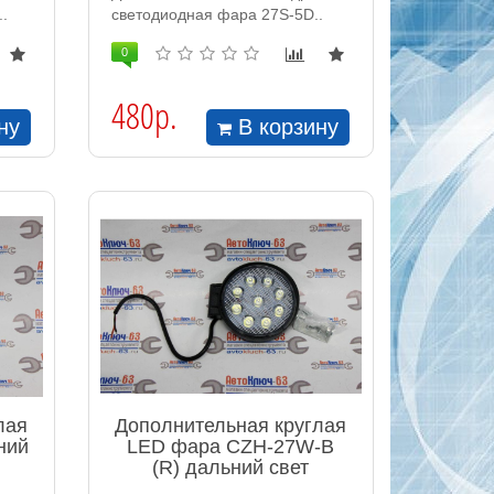
.
светодиодная фара 27S-5D..
0
480р.
ну
В корзину
лая
Дополнительная круглая
ний
LED фара CZH-27W-B
(R) дальний свет