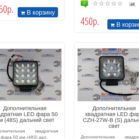
0
50р.
В корзину
450р.
В корзи
Дополнительная
Дополнительная
адратная LED фара 50
квадратная LED фа
м (48S) дальний свет
CZH-27W-B (S) даль
свет
олнительная квадратная
Дополнительная квадра
фара 50 мм (48S) дал..