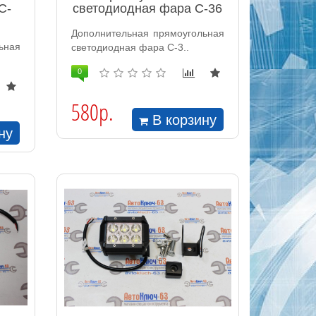
C-
светодиодная фара С-36
Дополнительная прямоугольная
ьная
светодиодная фара С-3..
0
580р.
В корзину
ну