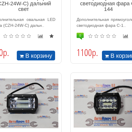
CZH-24W-C) дальний
светодиодная фара 
свет
144
олнительная овальная LED
Дополнительная прямоугол
а (CZH-24W-C) дальн..
светодиодная фара C-1..
0
0р.
1100р.
В корзину
В корзи