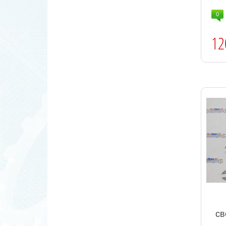
0
12
св