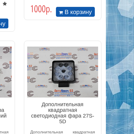
1000р.
В корзину
ну
Дополнительная
ра
квадратная
ний
светодиодная фара 27S-
5D
тная
Дополнительная квадратная