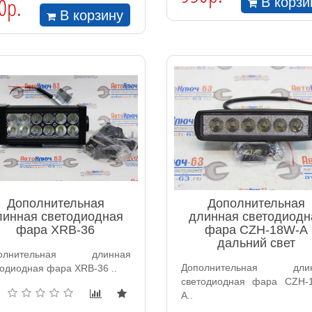
0р.
В корзи
В корзину
Дополнительная
Дополнительная
линная светодиодная
длинная светодиодн
фара XRB-36
фара СZH-18W-A
дальний свет
полнительная длинная
Дополнительная длин
тодиодная фара XRB-36 ..
светодиодная фара СZH-
A..