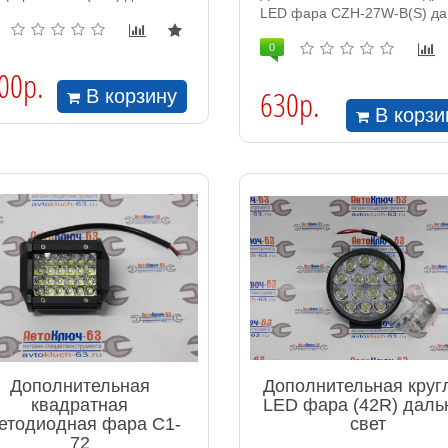
LED фара CZH-27W-B(S) да.
0
00р.
630р.
В корзину
В корзи
Дополнительная
Дополнительная круг
квадратная
LED фара (42R) даль
етодиодная фара С1-
свет
72