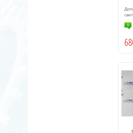
Доп
свет
0
68