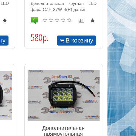
 LED
Дополнительная круглая LED
фара CZH-27W-B(R) дальн..
0
580р.
ну
В корзину
Дополнительная
прямоугольная