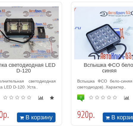
лка светодиодная LED
Вспышка ФСО бело
D-120
синяя
олнительная светодиодная
Вспышка ФСО бело-синяя
а LED D-120. Уста..
светодиодов). Характер..
0
0р.
920р.
В корзину
В корзи