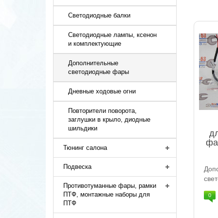
Светодиодные балки
Светодиодные лампы, ксенон
и комплектующие
Дополнительные
светодиодные фары
Дневные ходовые огни
Повторители поворота,
заглушки в крыло, диодные
шильдики
д
фа
Тюнинг салона
Подвеска
До
све
Противотуманные фары, рамки
ПТФ, монтажные наборы для
0
ПТФ