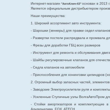
Интернет-магазин
основан в 2013 
"АвтоКлюч-63"
Является официальным дистрибьютером произво
Наши преимущества:
1. Широкий ассортимент авто инструмента:
- Шарошки (зенкеры) для правки седел клапано
- Развертки постели распредвала и промвала дл
- Фрезы для доработки ГБЦ всех размеров
- Инструмент для ремонта и обслуживания двиг
- Шайбы регулировочные клапанов для
отечест
- Седла клапанов на автомобили
- Приспособления для хонинговки цилиндров (хо
2. Огромный выбор запасных частей, элементо
- Заводские Электроусилители руля и комплект
- Усиленные Ступичные узлы ВолгаАвтоПром для
- Стойки амортизаторов и комплектующие в
Альтернатива, FOX, ATECH