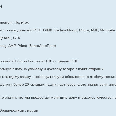
l
мпонент, Политех
х производителей: СТК, ТДМК, FederalMogul, Prima, AMP, МоторДе
Деталь, СТК
rzog, AMP, Prima, ВолгаАвтоПром
панией и Почтой России по РФ и странам СНГ
ьную плату за упаковку и доставку товара в пункт отправки
к каждому заказу, проконсультируем абсолютно по любому возник
оступ к более 20 складам наших партнеров, а это значит если инт
то значит, что мы предоставим лучшую цену и высокое качество п
с Юридическими лицами