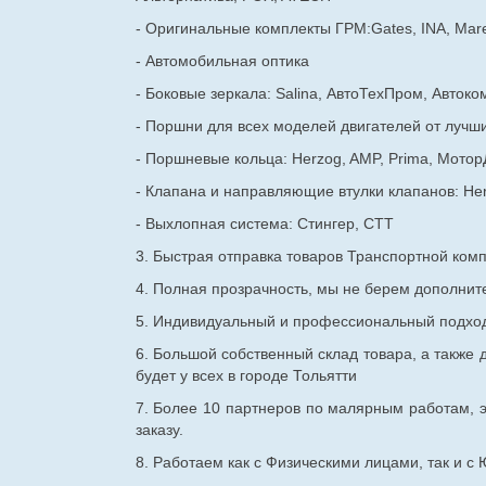
- Оригинальные комплекты ГРМ:Gates, INA, Mare
- Автомобильная оптика
- Боковые зеркала: Salina, АвтоТехПром, Автоко
- Поршни для всех моделей двигателей от лучши
- Поршневые кольца: Herzog, AMP, Prima, Мотор
- Клапана и направляющие втулки клапанов: He
- Выхлопная система: Стингер, СТТ
3. Быстрая отправка товаров Транспортной ком
4. Полная прозрачность, мы не берем дополнител
5. Индивидуальный и профессиональный подход 
6. Большой собственный склад товара, а также д
будет у всех в городе Тольятти
7. Более 10 партнеров по малярным работам, э
заказу.
8. Работаем как с Физическими лицами, так и 