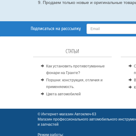
9. Продаем только новые и оригинальные товары
Подписаться на расссылку
СТАТЬИ
Как установить противотуманные
О
фонари на Гранте?
п
Поршни: конструкция, отличия и
В
применяемость.
К
Цвета автомобилей
© Интернет-магазин Автоключ-63
Магазин профессионального автомобильного инструмен
и запчастей
Режим работы: