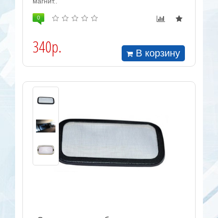
магнит..
0
340р.
В корзину