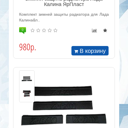
Калина ЯрПласт
Комплект зимней защиты радиатора для Лада
Калина&n..
0
980р.
В корзину