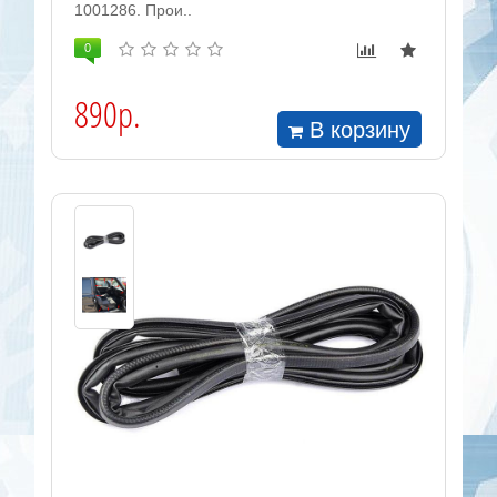
1001286. Прои..
0
890р.
В корзину