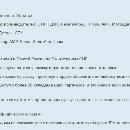
мпонент, Политех
х производителей: СТК, ТДМК, FederalMogul, Prima, AMP, МоторДе
Деталь, СТК
rzog, AMP, Prima, ВолгаАвтоПром
панией и Почтой России по РФ и странам СНГ
ьную плату за упаковку и доставку товара в пункт отправки
к каждому заказу, проконсультируем абсолютно по любому возник
оступ к более 20 складам наших партнеров, а это значит если инт
то значит, что мы предоставим лучшую цену и высокое качество п
с Юридическими лицами
, мы не связываемся с поставщиками, которые выдают Б\У за ново