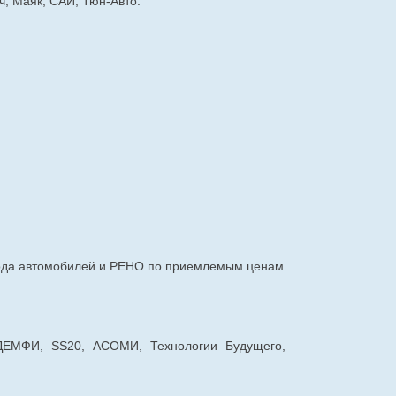
, Маяк, САИ, Тюн-Авто.
авода автомобилей и РЕНО по приемлемым ценам
 ДЕМФИ, SS20, АСОМИ, Технологии Будущего,