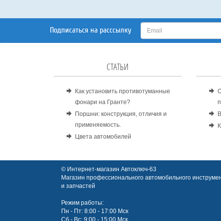
Подписаться на расссылку
СТАТЬИ
Как установить противотуманные
О
фонари на Гранте?
п
Поршни: конструкция, отличия и
В
применяемость.
К
Цвета автомобилей
© Интернет-магазин Автоключ-63
Магазин профессионального автомобильного инструмен
и запчастей
Режим работы:
Пн - Пт: 8:00 - 17:00 Мск
Сб - Вс: 9:00 - 15:00 Мск