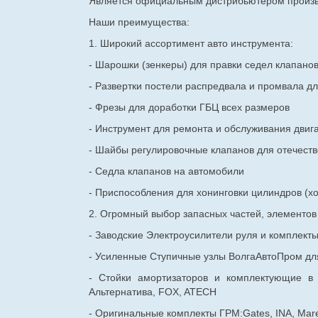
Является официальным дистрибьютером произво
Наши преимущества:
1. Широкий ассортимент авто инструмента:
- Шарошки (зенкеры) для правки седел клапано
- Развертки постели распредвала и промвала дл
- Фрезы для доработки ГБЦ всех размеров
- Инструмент для ремонта и обслуживания двиг
- Шайбы регулировочные клапанов для
отечест
- Седла клапанов на автомобили
- Приспособления для хонинговки цилиндров (хо
2. Огромный выбор запасных частей, элементо
- Заводские Электроусилители руля и комплект
- Усиленные Ступичные узлы ВолгаАвтоПром для
- Стойки амортизаторов и комплектующие в
Альтернатива, FOX, ATECH
- Оригинальные комплекты ГРМ:Gates, INA, Mare