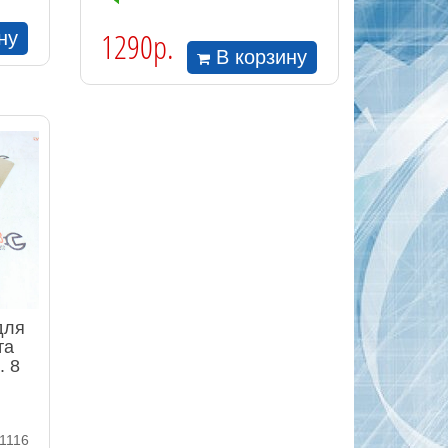
1290р.
ну
В корзину
для
та
. 8
21116