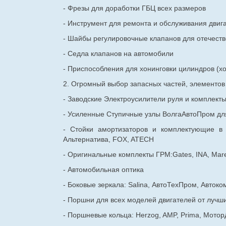
- Фрезы для доработки ГБЦ всех размеров
- Инструмент для ремонта и обслуживания двиг
- Шайбы регулировочные клапанов для
отечест
- Седла клапанов на автомобили
- Приспособления для хонинговки цилиндров (хо
2. Огромный выбор запасных частей, элементо
- Заводские Электроусилители руля и комплект
- Усиленные Ступичные узлы ВолгаАвтоПром для
- Стойки амортизаторов и комплектующие в
Альтернатива, FOX, ATECH
- Оригинальные комплекты ГРМ:Gates, INA, Mare
- Автомобильная оптика
- Боковые зеркала: Salina, АвтоТехПром, Автоко
- Поршни для всех моделей двигателей от лучши
- Поршневые кольца: Herzog, AMP, Prima, Мотор