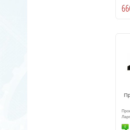
66
Пр
Про
Ларг
0