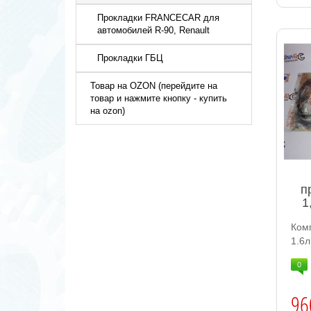
Прокладки FRANCECAR для
автомобилей R-90, Renault
Прокладки ГБЦ
Товар на OZON (перейдите на
товар и нажмите кнопку - купить
на ozon)
п
1
Комп
1.6л
0
96