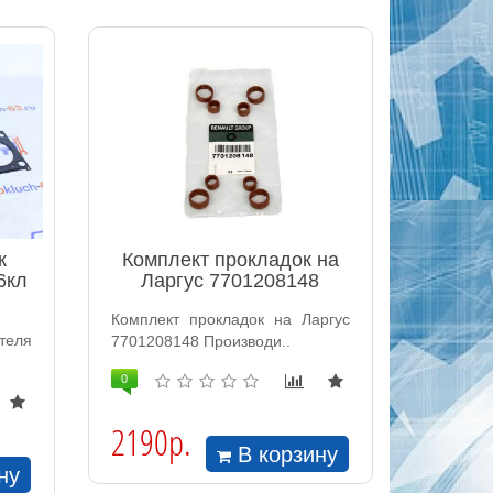
к
Комплект прокладок на
6кл
Ларгус 7701208148
Комплект прокладок на Ларгус
теля
7701208148 Производи..
0
2190р.
В корзину
ну