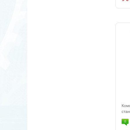
Ком
стан
0