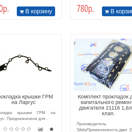
0р.
780р.
В корзину
В корзи
окладка крышки ГРМ
Комплект прокладок 
на Ларгус
капитального ремон
двигателя 21116 1,6л
кладка крышки ГРМ на
клап.
ус. Предназначена для..
Производитель:
SilidaПрименяемость:двиг. 