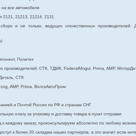
ы на все автомобили
 2121, 21213, 21214, 2131
 сборе и не только, ведущих отечественных производителей:
l
мпонент, Политех
х производителей: СТК, ТДМК, FederalMogul, Prima, AMP, МоторДе
Деталь, СТК
rzog, AMP, Prima, ВолгаАвтоПром
панией и Почтой России по РФ и странам СНГ
ьную плату за упаковку и доставку товара в пункт отправки
к каждому заказу, проконсультируем абсолютно по любому возник
оступ к более 20 складам наших партнеров, а это значит если инт