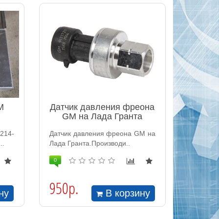
M
Датчик давления фреона
GM на Лада Гранта
214-
Датчик давления фреона GM на
..
Лада Гранта.Производи..
0
950р.
ну
В корзину