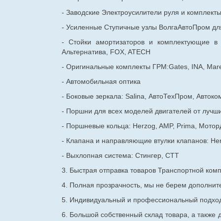
- Заводские Электроусилители руля и комплект
- Усиленные Ступичные узлы ВолгаАвтоПром для
- Стойки амортизаторов и комплектующие в
Альтернатива, FOX, ATECH
- Оригинальные комплекты ГРМ:Gates, INA, Mare
- Автомобильная оптика
- Боковые зеркала: Salina, АвтоТехПром, Автоко
- Поршни для всех моделей двигателей от лучши
- Поршневые кольца: Herzog, AMP, Prima, Мотор
- Клапана и направляющие втулки клапанов: He
- Выхлопная система: Стингер, СТТ
3. Быстрая отправка товаров Транспортной ком
4. Полная прозрачность, мы не берем дополнител
5. Индивидуальный и профессиональный подход 
6. Большой собственный склад товара, а также д