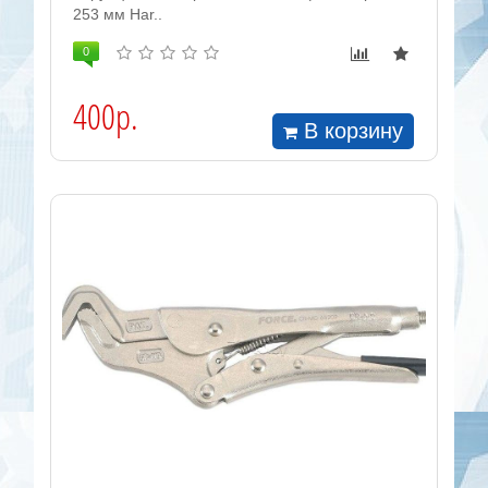
253 мм Har..
0
400р.
В корзину