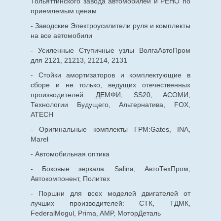
Тольяттинского завода автомобилей и РЕНО по
приемлемым ценам
- Заводские Электроусилители руля и комплекты
на все автомобили
- Усиленные Ступичные узлы ВолгаАвтоПром
для 2121, 21213, 21214, 2131
- Стойки амортизаторов и комплектующие в
сборе и не только, ведущих отечественных
производителей: ДЕМФИ, SS20, АСОМИ,
Технологии Будущего, Альтернатива, FOX,
ATECH
- Оригинальные комплекты ГРМ:Gates, INA,
Marel
- Автомобильная оптика
- Боковые зеркала: Salina, АвтоТехПром,
Автокомпонент, Политех
- Поршни для всех моделей двигателей от
лучших производителей: СТК, ТДМК,
FederalMogul, Prima, AMP, МоторДеталь