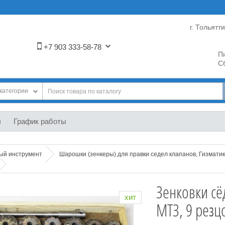
г. Тольятт
+7 903 333-58-78
Пн
Сб
категории
ы
График работы
ный инструмент
Шарошки (зенкеры) для правки седел клапанов, Гизматик
Зенковки сё
хит
МТЗ, 9 резц