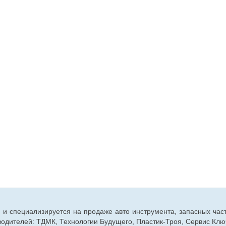
г. и специализируется на продаже авто инструмента, запасных час
дителей: ТДМК, Технологии Будущего, Пластик-Троя, Сервис Ключ