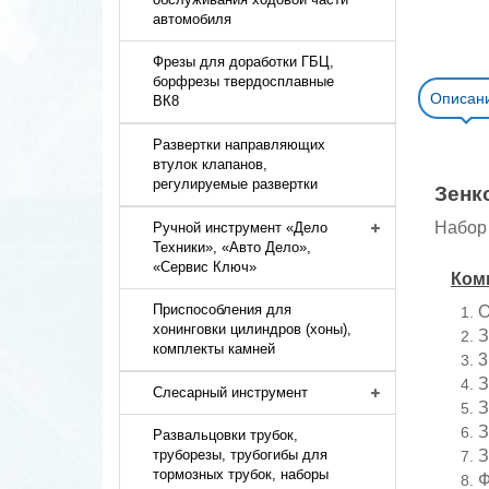
автомобиля
Фрезы для доработки ГБЦ,
борфрезы твердосплавные
Описан
ВК8
Развертки направляющих
втулок клапанов,
регулируемые развертки
Зенк
Набор
Ручной инструмент «Дело
Техники», «Авто Дело»,
«Сервис Ключ»
Ком
Приспособления для
О
хонинговки цилиндров (хоны),
З
комплекты камней
3
З
Слесарный инструмент
З
З
Развальцовки трубок,
З
труборезы, трубогибы для
тормозных трубок, наборы
Ф