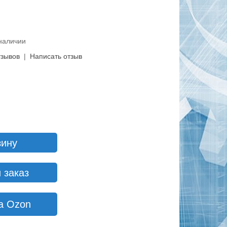
И
 наличии
тзывов
|
Написать отзыв
зину
 заказ
а Ozon