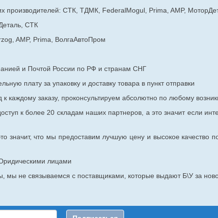
х производителей: СТК, ТДМК, FederalMogul, Prima, AMP, МоторДе
Деталь, СТК
rzog, AMP, Prima, ВолгаАвтоПром
панией и Почтой России по РФ и странам СНГ
ьную плату за упаковку и доставку товара в пункт отправки
к каждому заказу, проконсультируем абсолютно по любому возник
оступ к более 20 складам наших партнеров, а это значит если инт
то значит, что мы предоставим лучшую цену и высокое качество п
с Юридическими лицами
, мы не связываемся с поставщиками, которые выдают Б\У за ново