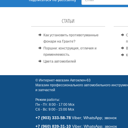
СТАТЬИ
Как установить противотуманные
О
фонари на Гранте?
п
Поршни: конструкция, отличия и
В
применяемость.
К
Цвета автомобилей
© Интернет-магазин Автоключ-63
Магазин профессионального автомобильного инструмен
и запчастей
Режим работы:
Пн - Пт: 8:00 - 17:00 Мск
Сб - Вс: 9:00 - 15:00 Мск
+7 (903) 333-58-78
Viber; WhatsАpp; звонок
+7 (960) 839-31-10
Viber; WhatsАpp; звонок