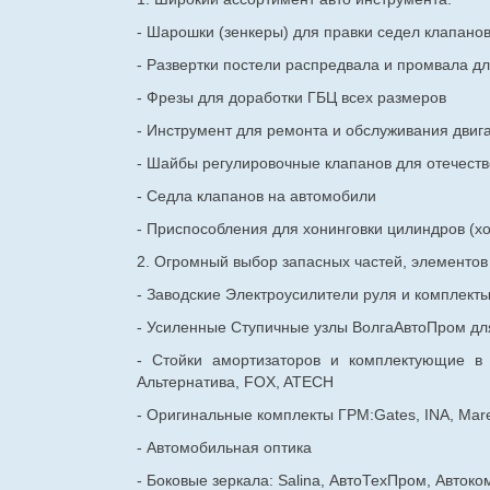
- Шарошки (зенкеры) для правки седел клапано
- Развертки постели распредвала и промвала дл
- Фрезы для доработки ГБЦ всех размеров
- Инструмент для ремонта и обслуживания двиг
- Шайбы регулировочные клапанов для
отечест
- Седла клапанов на автомобили
- Приспособления для хонинговки цилиндров (хо
2. Огромный выбор запасных частей, элементо
- Заводские Электроусилители руля и комплект
- Усиленные Ступичные узлы ВолгаАвтоПром для
- Стойки амортизаторов и комплектующие в
Альтернатива, FOX, ATECH
- Оригинальные комплекты ГРМ:Gates, INA, Mare
- Автомобильная оптика
- Боковые зеркала: Salina, АвтоТехПром, Автоко