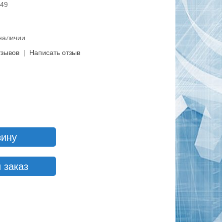
249
 наличии
тзывов
|
Написать отзыв
зину
 заказ