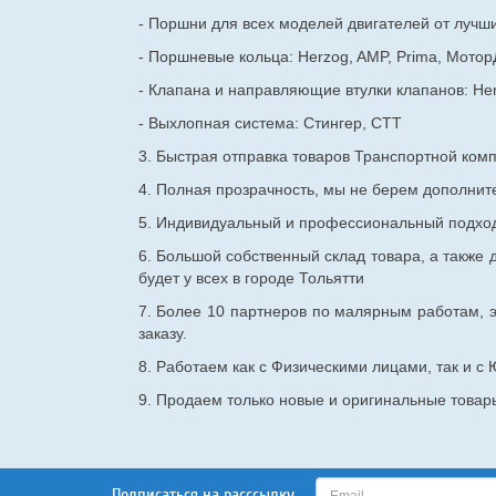
- Поршни для всех моделей двигателей от лучши
- Поршневые кольца: Herzog, AMP, Prima, Мотор
- Клапана и направляющие втулки клапанов: He
- Выхлопная система: Стингер, СТТ
3. Быстрая отправка товаров Транспортной ком
4. Полная прозрачность, мы не берем дополнител
5. Индивидуальный и профессиональный подход 
6. Большой собственный склад товара, а также д
будет у всех в городе Тольятти
7. Более 10 партнеров по малярным работам, э
заказу.
8. Работаем как с Физическими лицами, так и 
9. Продаем только новые и оригинальные товары
Подписаться на расссылку