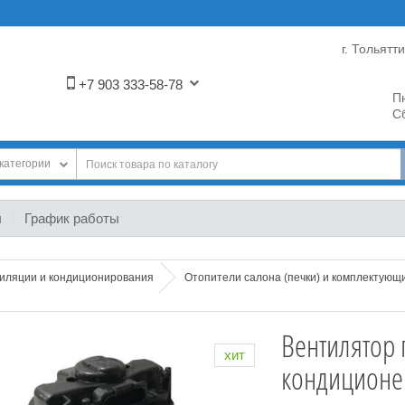
г. Тольятт
+7 903 333-58-78
Пн
Сб
категории
ы
График работы
тиляции и кондиционирования
Отопители салона (печки) и комплектующ
Вентилятор 
хит
кондиционе