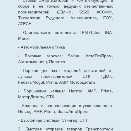
- Стойки амортизаторов и комплектующие в
сборе и не только, ведущих отечественных
производителей: ДЕМФИ, SS20, АСОМИ,
Технологии Будущего, Альтернатива, FOX,
ATECH
- Оригинальные комплекты ГРМ:Gates, INA,
Marel
- Автомобильная оптика
- Боковые зеркала: Salina, АвтоТехПром,
Автокомпонент, Политех
- Поршни для всех моделей двигателей от
лучших производителей: СТК, ТДМК,
FederalMogul, Prima, AMP, МоторДеталь
- Поршневые кольца: Herzog, AMP, Prima,
МоторДеталь, СТК
- Клапана и направляющие втулки клапанов:
Herzog, AMP, Prima, ВолгаАвтоПром
- Выхлопная система: Стингер, СТТ
3. Быстрая отправка товаров Транспортной