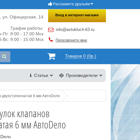
Расскажите друзьям
×
Закрыть
Вход в интернет-магазин
и, ул. Офицерская, 14
График работы:
info@avtokluch-63.ru
-Пт: 8:00 - 17:00 Мск
-Вс: 9:00 - 15:00 Мск
Перезвоните мне
Товаров 0 (0р.)
Статьи
Производители
в двухступенчатая 6 мм АвтоDело
тулок клапанов
атая 6 мм АвтоDело
оDело