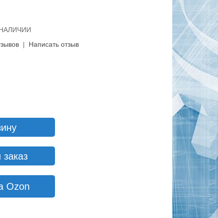
В НАЛИЧИИ
тзывов
|
Написать отзыв
зину
 заказ
а Ozon