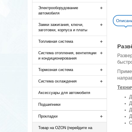
Электрооборудование
автомобиля
Описан
Замки зажигания, ключи,
заготовки, корпуса и платы
Топливная система
Разв
Система отопления, вентиляции
Развер
и кондиционирования
быстр
Тормозная система
Приме
напра
Система охлаждения
Техни
Аксессуары для автомобиля
Д
Д
Подшипники
Д
Д
Прокладки
О
Товар на OZON (перейдите на