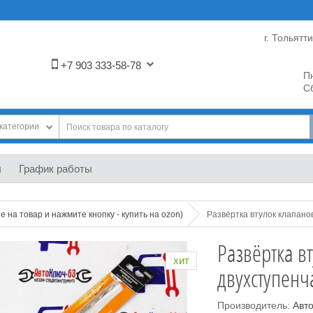
г. Тольятт
+7 903 333-58-78
Пн
Сб
категории
ы
График работы
 на товар и нажмите кнопку - купить на ozon)
Развёртка втулок клапано
Развёртка в
хит
двухступенч
Производитель:
Авт