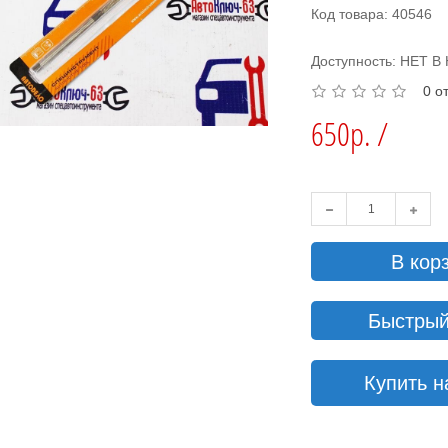
Код товара: 40546
Доступность: НЕТ 
0 о
650р. /
В кор
Быстрый
Купить н