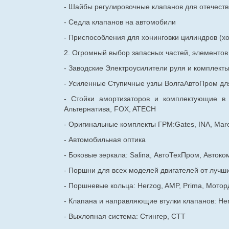
- Шайбы регулировочные клапанов для
отечест
- Седла клапанов на автомобили
- Приспособления для хонинговки цилиндров (хо
2. Огромный выбор запасных частей, элементо
- Заводские Электроусилители руля и комплект
- Усиленные Ступичные узлы ВолгаАвтоПром для
- Стойки амортизаторов и комплектующие в
Альтернатива, FOX, ATECH
- Оригинальные комплекты ГРМ:Gates, INA, Mare
- Автомобильная оптика
- Боковые зеркала: Salina, АвтоТехПром, Автоко
- Поршни для всех моделей двигателей от лучши
- Поршневые кольца: Herzog, AMP, Prima, Мотор
- Клапана и направляющие втулки клапанов: He
- Выхлопная система: Стингер, СТТ