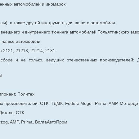
венных
автомобилей и иномарок
ны), а также другой инструмент для вашего автомобиля.
в внешнего и внутреннего тюнинга автомобилей Тольяттинского з
ы на все автомобили
 2121, 21213, 21214, 2131
 сборе и не только, ведущих отечественных производителей:
l
мпонент, Политех
х производителей: СТК, ТДМК, FederalMogul, Prima, AMP, МоторДе
Деталь, СТК
rzog, AMP, Prima, ВолгаАвтоПром