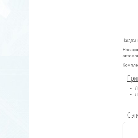
Насадки 
Насадк
автомо
Компле
При
Л
Л
C эт