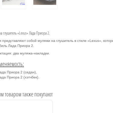
на глушитель «Lexus» Лада Приора 2.
и представляют собой муляжи на глушитель в стиле «Lexus», кото
биль Лада Приора 2.
ктация: два муляжа-накладки.
меняемость:
ада Приора 2 (седан),
ада Приора 2 (хэтчбек).
им товаром также покупают