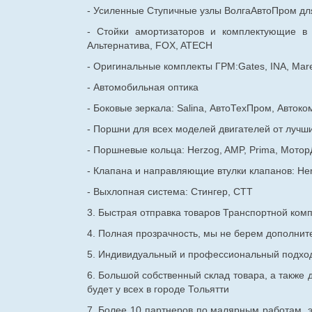
- Усиленные Ступичные узлы ВолгаАвтоПром для
- Стойки амортизаторов и комплектующие в
Альтернатива, FOX, ATECH
- Оригинальные комплекты ГРМ:Gates, INA, Mare
- Автомобильная оптика
- Боковые зеркала: Salina, АвтоТехПром, Автоко
- Поршни для всех моделей двигателей от лучши
- Поршневые кольца: Herzog, AMP, Prima, Мотор
- Клапана и направляющие втулки клапанов: He
- Выхлопная система: Стингер, СТТ
3. Быстрая отправка товаров Транспортной ком
4. Полная прозрачность, мы не берем дополнител
5. Индивидуальный и профессиональный подход 
6. Большой собственный склад товара, а также д
будет у всех в городе Тольятти
7. Более 10 партнеров по малярным работам, э