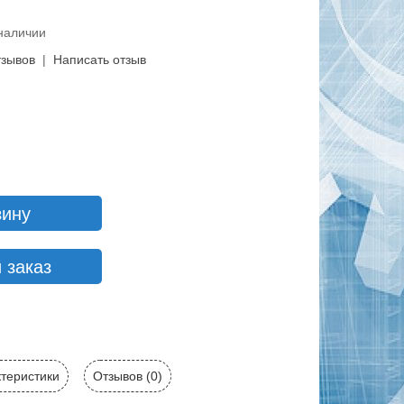
 наличии
тзывов
|
Написать отзыв
зину
 заказ
теристики
Отзывов (0)