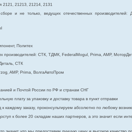
 2121, 21213, 21214, 2131
 сборе и не только, ведущих отечественных производителей:
l
мпонент, Политех
х производителей: СТК, ТДМК, FederalMogul, Prima, AMP, МоторДе
Деталь, СТК
rzog, AMP, Prima, ВолгаАвтоПром
панией и Почтой России по РФ и странам СНГ
ьную плату за упаковку и доставку товара в пункт отправки
к каждому заказу, проконсультируем абсолютно по любому возник
оступ к более 20 складам наших партнеров, а это значит если инт
то значит, что мы предоставим лучшую цену и высокое качество п