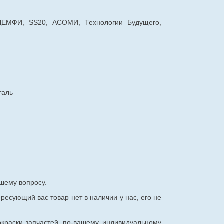
 ДЕМФИ, SS20, АСОМИ, Технологии Будущего,
таль
шему вопросу.
ересующий вас товар нет в наличии у нас, его не
окраски запчастей, по-вашему, индивидуальному