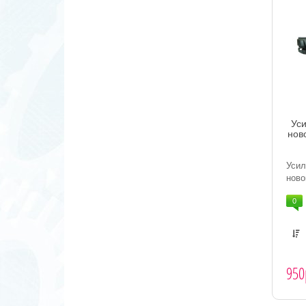
Ус
нов
Уси
ново
0
950