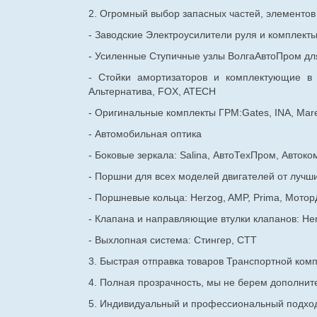
2. Огромный выбор запасных частей, элементо
- Заводские Электроусилители руля и комплект
- Усиленные Ступичные узлы ВолгаАвтоПром для
- Стойки амортизаторов и комплектующие в
Альтернатива, FOX, ATECH
- Оригинальные комплекты ГРМ:Gates, INA, Mare
- Автомобильная оптика
- Боковые зеркала: Salina, АвтоТехПром, Автоко
- Поршни для всех моделей двигателей от лучши
- Поршневые кольца: Herzog, AMP, Prima, Мотор
- Клапана и направляющие втулки клапанов: He
- Выхлопная система: Стингер, СТТ
3. Быстрая отправка товаров Транспортной ком
4. Полная прозрачность, мы не берем дополнител
5. Индивидуальный и профессиональный подход 