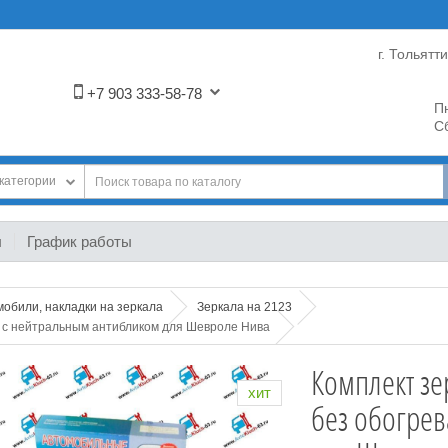
г. Тольятт
+7 903 333-58-78
Пн
Сб
категории
ы
График работы
мобили, накладки на зеркала
Зеркала на 2123
а с нейтральным антибликом для Шевроле Нива
Комплект зе
хит
без обогрев