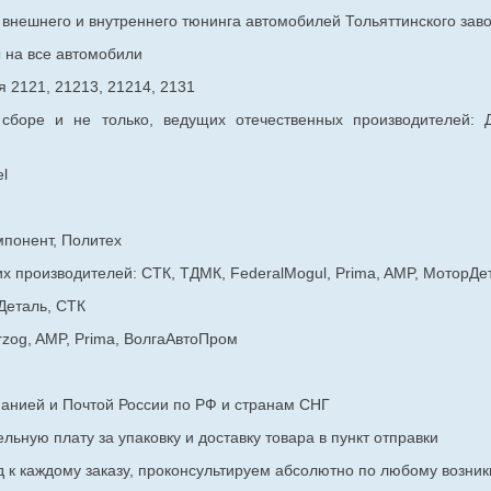
в внешнего и внутреннего тюнинга автомобилей Тольяттинского з
ы на все автомобили
 2121, 21213, 21214, 2131
 сборе и не только, ведущих отечественных производителей:
l
мпонент, Политех
х производителей: СТК, ТДМК, FederalMogul, Prima, AMP, МоторДе
Деталь, СТК
rzog, AMP, Prima, ВолгаАвтоПром
панией и Почтой России по РФ и странам СНГ
ьную плату за упаковку и доставку товара в пункт отправки
к каждому заказу, проконсультируем абсолютно по любому возник