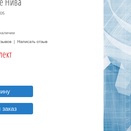
е Нива
605
 наличии
тзывов
|
Написать отзыв
лект
зину
 заказ