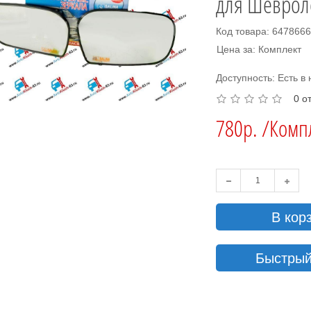
для Шеврол
Код товара: 647866
Цена за: Комплект
Доступность: Есть в
0 о
780р. /Комп
В кор
Быстрый