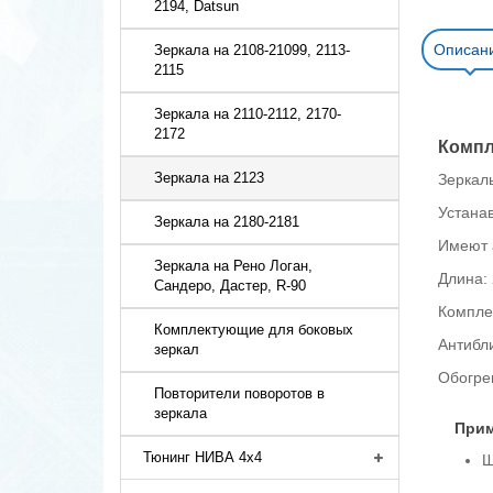
2194, Datsun
Описан
Зеркала на 2108-21099, 2113-
2115
Зеркала на 2110-2112, 2170-
2172
Компл
Зеркала на 2123
Зеркал
Устана
Зеркала на 2180-2181
Имеют 
Зеркала на Рено Логан,
Длина: 
Сандеро, Дастер, R-90
Компле
Комплектующие для боковых
Антибл
зеркал
Обогре
Повторители поворотов в
зеркала
Прим
Тюнинг НИВА 4х4
Ш