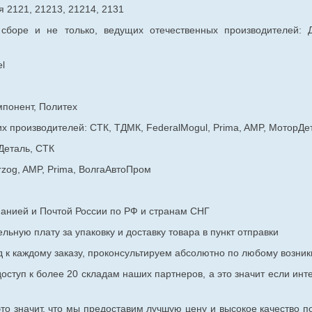
 2121, 21213, 21214, 2131
 сборе и не только, ведущих отечественных производителей:
l
мпонент, Политех
х производителей: СТК, ТДМК, FederalMogul, Prima, AMP, МоторДе
Деталь, СТК
rzog, AMP, Prima, ВолгаАвтоПром
панией и Почтой России по РФ и странам СНГ
ьную плату за упаковку и доставку товара в пункт отправки
к каждому заказу, проконсультируем абсолютно по любому возник
оступ к более 20 складам наших партнеров, а это значит если инт
то значит, что мы предоставим лучшую цену и высокое качество п