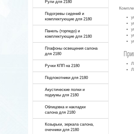
Рули для 2180
Компле
Подогревы сидений и
у
комплектующие для 2180
у
у
Панель (торпедо) и
у
комплектующие для 2180
у
Плафоны освещения салона
При
для 2180
Л
Ручки КПП на 2180
Л
Подлокотники для 2180
Акустические полки и
подиумы для 2180
Облицовка и накладки
салона для 2180
Козырьки, зеркала салона,
очечники для 2180