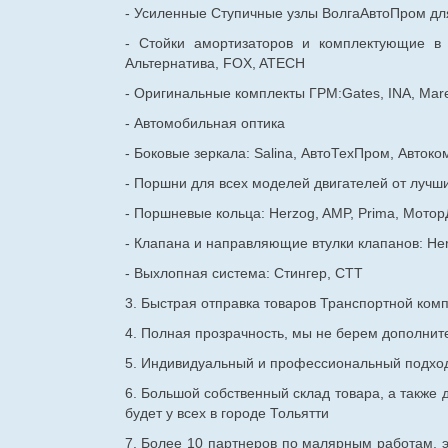
- Усиленные Ступичные узлы ВолгаАвтоПром для
- Стойки амортизаторов и комплектующие в
Альтернатива, FOX, ATECH
- Оригинальные комплекты ГРМ:Gates, INA, Mare
- Автомобильная оптика
- Боковые зеркала: Salina, АвтоТехПром, Автоко
- Поршни для всех моделей двигателей от лучши
- Поршневые кольца: Herzog, AMP, Prima, Мотор
- Клапана и направляющие втулки клапанов: He
- Выхлопная система: Стингер, СТТ
3. Быстрая отправка товаров Транспортной ком
4. Полная прозрачность, мы не берем дополнител
5. Индивидуальный и профессиональный подход 
6. Большой собственный склад товара, а также д
будет у всех в городе Тольятти
7. Более 10 партнеров по малярным работам, э