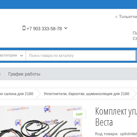
г. Тольятт
+7 903 333-58-78
Пн
Сб
категории
ы
График работы
нг салона для 2180
Уплотнители, бархотки, шумоизоляция для 2180
Комплект уп
хит
Веста
Код товара: uplotnitel