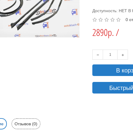
Доступность: НЕТ 
0 о
2890р. /
В кор
Быстрый
ие
Отзывов (0)