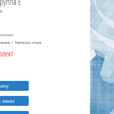
руппа E
К
 наличии
тзывов
|
Написать отзыв
плект
зину
 заказ