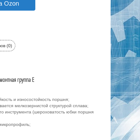
а Ozon
ов (0)
монтная группа E
ость и износостойкость поршня;
вается мелкозернистой структурой сплава;
го инструмента (шероховатость юбки поршня
 микропрофиль;