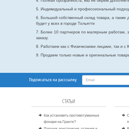
4. Полная прозрачность, мы не берем дополнител
5. Индивидуальный и профессиональный подход 
6. Большой собственный склад товара, а также д
будет у всех в городе Тольятти
7. Более 10 партнеров по малярным работам, э
заказу.
8. Работаем как с Физическими лицами, так и 
9. Продаем только новые и оригинальные товары
Подписаться на расссылку
СТАТЬИ
Как установить противотуманные
О
фонари на Гранте?
п
Поршни: конструкция, отличия и
В