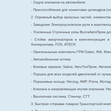
- Седла клапанов на автомобили
- Приспособления для хонинговки цилиндров (хо
2. Огромный выбор запасных частей, элементо
- Заводские Электроусилители руля и комплект
- Усиленные Ступичные узлы ВолгаАвтоПром для
- Стойки амортизаторов и комплектующие в
Альтернатива, FOX, ATECH
- Оригинальные комплекты ГРМ:Gates, INA, Mare
- Автомобильная оптика
- Боковые зеркала: Salina, АвтоТехПром, Автоко
- Поршни для всех моделей двигателей от лучши
- Поршневые кольца: Herzog, AMP, Prima, Мотор
- Клапана и направляющие втулки клапанов: He
- Выхлопная система: Стингер, СТТ
3. Быстрая отправка товаров Транспортной ком