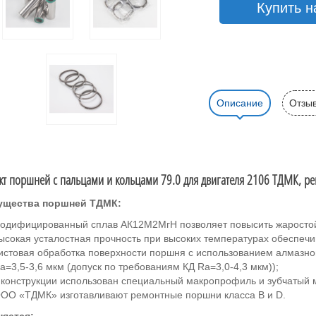
Купить н
Описание
Отзыв
т поршней с пальцами и кольцами 79.0 для двигателя 2106 ТДМК, ре
ущества поршней ТДМК:
одифицированный сплав АК12М2МгН позволяет повысить жаростойк
ысокая усталостная прочность при высоких температурах обеспечи
истовая обработка поверхности поршня с использованием алмазно
a=3,5-3,6 мкм (допуск по требованиям КД Ra=3,0-4,3 мкм));
 конструкции использован специальный макропрофиль и зубчатый
ОО «ТДМК» изготавливают ремонтные поршни класса B и D.