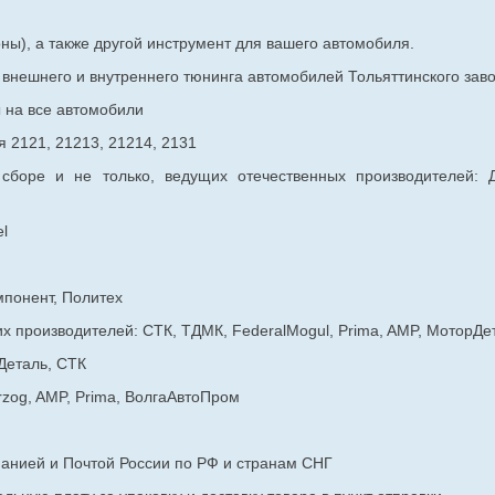
ны), а также другой инструмент для вашего автомобиля.
в внешнего и внутреннего тюнинга автомобилей Тольяттинского з
ы на все автомобили
 2121, 21213, 21214, 2131
 сборе и не только, ведущих отечественных производителей:
l
мпонент, Политех
х производителей: СТК, ТДМК, FederalMogul, Prima, AMP, МоторДе
Деталь, СТК
rzog, AMP, Prima, ВолгаАвтоПром
панией и Почтой России по РФ и странам СНГ