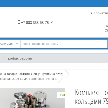
г. Тольятт
+7 903 333-58-78
Пн
Сб
категории
ы
График работы
 на товар и нажмите кнопку - купить на ozon)
вигателя 2106 ТДМК, ремонтная группа E
Комплект п
хит
кольцами 79