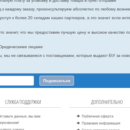
ьную плату за упаковку и доставку товара в пункт отправки
к каждому заказу, проконсультируем абсолютно по любому возник
оступ к более 20 складам наших партнеров, а это значит если инт
то значит, что мы предоставим лучшую цену и высокое качество п
с Юридическими лицами
, мы не связываемся с поставщиками, которые выдают Б\У за ново
Подписаться
СЛУЖБА ПОДДЕРЖКИ
ДОПОЛНИТЕЛЬНО
ставьте данные, мы вам
Публичная оферта
ерезвоним!
Правовая информация
озврат товара