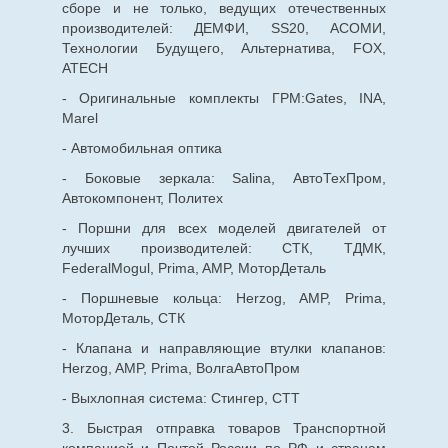
сборе и не только, ведущих отечественных
производителей: ДЕМФИ, SS20, АСОМИ,
Технологии Будущего, Альтернатива, FOX,
ATECH
- Оригинальные комплекты ГРМ:Gates, INA,
Marel
- Автомобильная оптика
- Боковые зеркала: Salina, АвтоТехПром,
Автокомпонент, Политех
- Поршни для всех моделей двигателей от
лучших производителей: СТК, ТДМК,
FederalMogul, Prima, AMP, МоторДеталь
- Поршневые кольца: Herzog, AMP, Prima,
МоторДеталь, СТК
- Клапана и направляющие втулки клапанов:
Herzog, AMP, Prima, ВолгаАвтоПром
- Выхлопная система: Стингер, СТТ
3. Быстрая отправка товаров Транспортной
компанией и Почтой России по РФ и странам