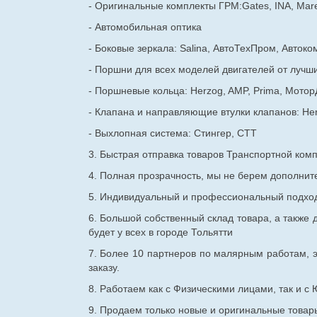
- Оригинальные комплекты ГРМ:Gates, INA, Mare
- Автомобильная оптика
- Боковые зеркала: Salina, АвтоТехПром, Автоко
- Поршни для всех моделей двигателей от лучши
- Поршневые кольца: Herzog, AMP, Prima, Мотор
- Клапана и направляющие втулки клапанов: He
- Выхлопная система: Стингер, СТТ
3. Быстрая отправка товаров Транспортной ком
4. Полная прозрачность, мы не берем дополнител
5. Индивидуальный и профессиональный подход 
6. Большой собственный склад товара, а также д
будет у всех в городе Тольятти
7. Более 10 партнеров по малярным работам, э
заказу.
8. Работаем как с Физическими лицами, так и 
9. Продаем только новые и оригинальные товары