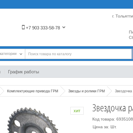
г. Тольятт
+7 903 333-58-78
Пн
Сб
категории
ы
График работы
Комплектующие привода ГРМ
Звезды и ролики ГРМ
Звездочка
Звездочка 
хит
Код товара: 693510
Цена за: Шт.