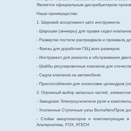
Является официальным дистрибьютером произво
Наши преимущества:
1. Широкий ассортимент авто инструмента:
- Шарошки (зенкеры) для правки седел клапано
- Развертки постели распредвала и промвала дл
- Фрезы для доработки ГБЦ всех размеров
- Инструмент для ремонта и обслуживания двиг
- Шайбы регулировочные клапанов для
отечест
- Седла клапанов на автомобили
- Приспособления для хонинговки цилиндров (хо
2. Огромный выбор запасных частей, элементо
- Заводские Электроусилители руля и комплект
- Усиленные Ступичные узлы ВолгаАвтоПром для
- Стойки амортизаторов и комплектующие в
Альтернатива, FOX, ATECH