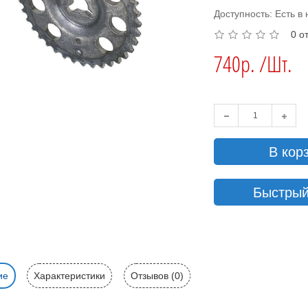
Доступность: Есть в
0 о
740р. /Шт.
В кор
Быстрый
ие
Характеристики
Отзывов (0)