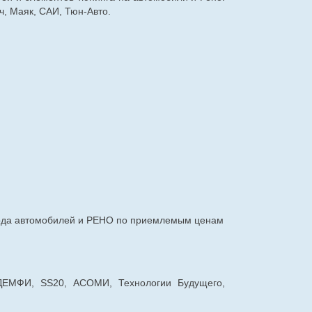
, Маяк, САИ, Тюн-Авто.
авода автомобилей и РЕНО по приемлемым ценам
 ДЕМФИ, SS20, АСОМИ, Технологии Будущего,