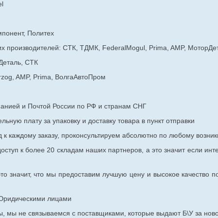
l
мпонент, Политех
х производителей: СТК, ТДМК, FederalMogul, Prima, AMP, МоторДе
Деталь, СТК
rzog, AMP, Prima, ВолгаАвтоПром
панией и Почтой России по РФ и странам СНГ
ьную плату за упаковку и доставку товара в пункт отправки
к каждому заказу, проконсультируем абсолютно по любому возник
оступ к более 20 складам наших партнеров, а это значит если инт
то значит, что мы предоставим лучшую цену и высокое качество п
с Юридическими лицами
, мы не связываемся с поставщиками, которые выдают Б\У за ново