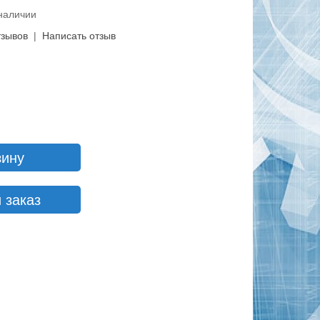
 наличии
тзывов
|
Написать отзыв
зину
 заказ