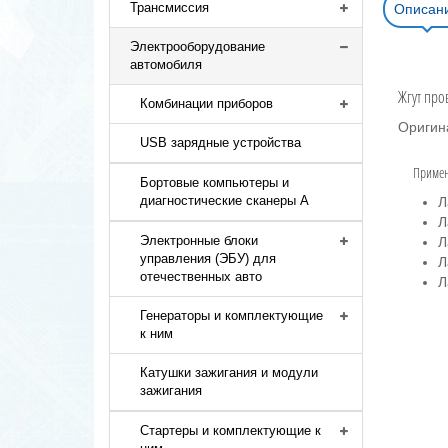
Трансмиссия
Описан
Электрооборудование
автомобиля
Жгут про
Комбинации приборов
Оригин
USB зарядные устройства
Примен
Бортовые компьютеры и
диагностические сканеры A
Л
Л
Электронные блоки
Л
управления (ЭБУ) для
Л
отечественных авто
Л
Генераторы и комплектующие
к ним
Катушки зажигания и модули
зажигания
Стартеры и комплектующие к