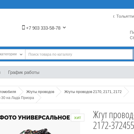
г. Тольятт
+7 903 333-58-78
Пн
Сб
категории
ы
График работы
втомобиля
Жгуты проводов
Жгуты проводов 2170, 2171, 2172
-30 на Лада Приора
Жгут прово
хит
2172-372455