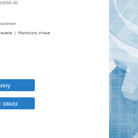
724550-30
 наличии
тзывов
|
Написать отзыв
зину
 заказ