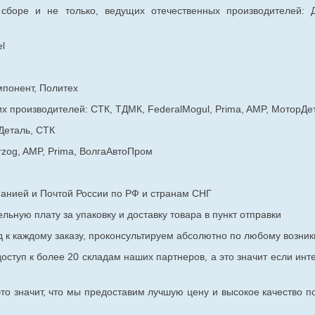
 сборе и не только, ведущих отечественных производителей:
l
мпонент, Политех
х производителей: СТК, ТДМК, FederalMogul, Prima, AMP, МоторДе
Деталь, СТК
rzog, AMP, Prima, ВолгаАвтоПром
панией и Почтой России по РФ и странам СНГ
ьную плату за упаковку и доставку товара в пункт отправки
к каждому заказу, проконсультируем абсолютно по любому возник
оступ к более 20 складам наших партнеров, а это значит если инт
то значит, что мы предоставим лучшую цену и высокое качество п