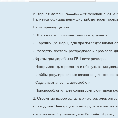
Интернет-магазин
основан в 2013 
"АвтоКлюч-63"
Является официальным дистрибьютером произво
Наши преимущества:
1. Широкий ассортимент авто инструмента:
- Шарошки (зенкеры) для правки седел клапано
- Развертки постели распредвала и промвала дл
- Фрезы для доработки ГБЦ всех размеров
- Инструмент для ремонта и обслуживания двиг
- Шайбы регулировочные клапанов для
отечест
- Седла клапанов на автомобили
- Приспособления для хонинговки цилиндров (хо
2. Огромный выбор запасных частей, элементо
- Заводские Электроусилители руля и комплект
- Усиленные Ступичные узлы ВолгаАвтоПром для