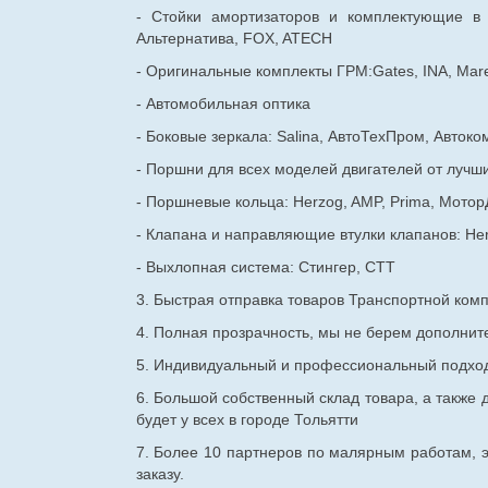
- Стойки амортизаторов и комплектующие в
Альтернатива, FOX, ATECH
- Оригинальные комплекты ГРМ:Gates, INA, Mare
- Автомобильная оптика
- Боковые зеркала: Salina, АвтоТехПром, Автоко
- Поршни для всех моделей двигателей от лучши
- Поршневые кольца: Herzog, AMP, Prima, Мотор
- Клапана и направляющие втулки клапанов: He
- Выхлопная система: Стингер, СТТ
3. Быстрая отправка товаров Транспортной ком
4. Полная прозрачность, мы не берем дополнител
5. Индивидуальный и профессиональный подход 
6. Большой собственный склад товара, а также д
будет у всех в городе Тольятти
7. Более 10 партнеров по малярным работам, э
заказу.