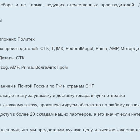
 сборе и не только, ведущих отечественных производителей:
l
мпонент, Политех
х производителей: СТК, ТДМК, FederalMogul, Prima, AMP, МоторДе
Деталь, СТК
rzog, AMP, Prima, ВолгаАвтоПром
панией и Почтой России по РФ и странам СНГ
ьную плату за упаковку и доставку товара в пункт отправки
к каждому заказу, проконсультируем абсолютно по любому возник
оступ к более 20 складам наших партнеров, а это значит если инт
то значит, что мы предоставим лучшую цену и высокое качество п