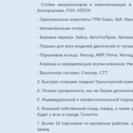
- Стойки амортизаторов и комплектующие в
Альтернатива, FOX, ATECH
- Оригинальные комплекты ГРМ:Gates, INA, Mare
- Автомобильная оптика
- Боковые зеркала: Salina, АвтоТехПром, Автоко
- Поршни для всех моделей двигателей от лучши
- Поршневые кольца: Herzog, AMP, Prima, Мотор
- Клапана и направляющие втулки клапанов: He
- Выхлопная система: Стингер, СТТ
3. Быстрая отправка товаров Транспортной ком
4. Полная прозрачность, мы не берем дополнител
5. Индивидуальный и профессиональный подход 
6. Большой собственный склад товара, а также д
будет у всех в городе Тольятти
7. Более 10 партнеров по малярным работам, э
заказу.