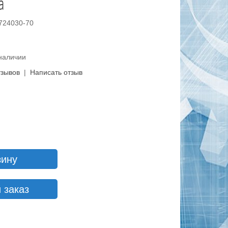
а
3724030-70
 наличии
тзывов
|
Написать отзыв
зину
 заказ