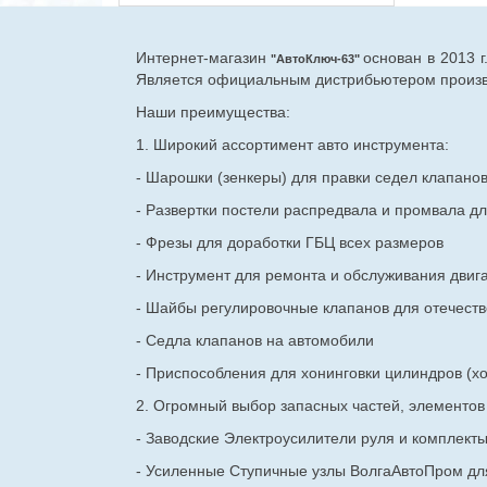
Интернет-магазин
основан в 2013 
"АвтоКлюч-63"
Является официальным дистрибьютером произво
Наши преимущества:
1. Широкий ассортимент авто инструмента:
- Шарошки (зенкеры) для правки седел клапано
- Развертки постели распредвала и промвала дл
- Фрезы для доработки ГБЦ всех размеров
- Инструмент для ремонта и обслуживания двиг
- Шайбы регулировочные клапанов для
отечест
- Седла клапанов на автомобили
- Приспособления для хонинговки цилиндров (хо
2. Огромный выбор запасных частей, элементо
- Заводские Электроусилители руля и комплект
- Усиленные Ступичные узлы ВолгаАвтоПром для