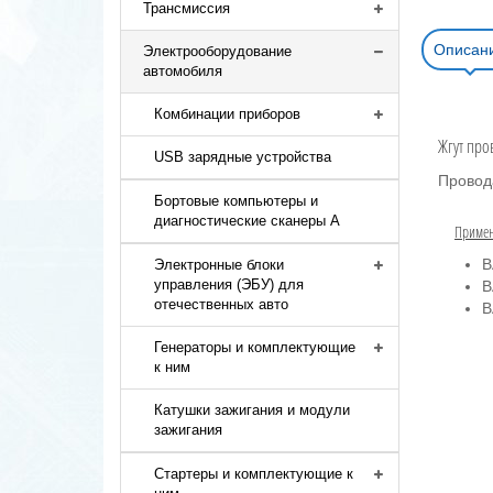
Трансмиссия
Описан
Электрооборудование
автомобиля
Комбинации приборов
Жгут про
USB зарядные устройства
Провод
Бортовые компьютеры и
диагностические сканеры A
Примен
В
Электронные блоки
управления (ЭБУ) для
В
отечественных авто
В
Генераторы и комплектующие
к ним
Катушки зажигания и модули
зажигания
Стартеры и комплектующие к