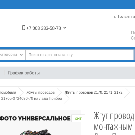
г. Тольятт
+7 903 333-58-78
Пн
Сб
категории
ы
График работы
втомобиля
Жгуты проводов
Жгуты проводов 2170, 2171, 2172
м 21705-3724030-70 на Лада Приора
Жгут провод
хит
монтажным 