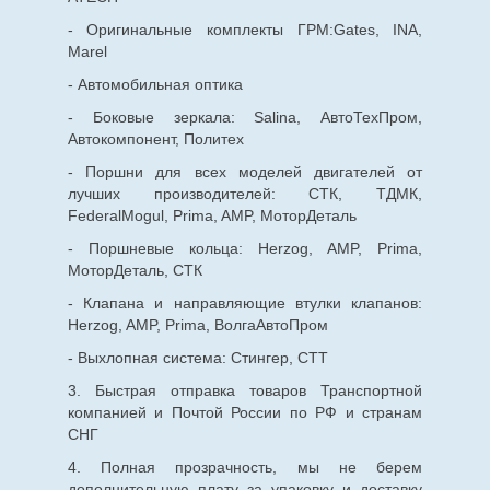
- Оригинальные комплекты ГРМ:Gates, INA,
Marel
- Автомобильная оптика
- Боковые зеркала: Salina, АвтоТехПром,
Автокомпонент, Политех
- Поршни для всех моделей двигателей от
лучших производителей: СТК, ТДМК,
FederalMogul, Prima, AMP, МоторДеталь
- Поршневые кольца: Herzog, AMP, Prima,
МоторДеталь, СТК
- Клапана и направляющие втулки клапанов:
Herzog, AMP, Prima, ВолгаАвтоПром
- Выхлопная система: Стингер, СТТ
3. Быстрая отправка товаров Транспортной
компанией и Почтой России по РФ и странам
СНГ
4. Полная прозрачность, мы не берем
дополнительную плату за упаковку и доставку