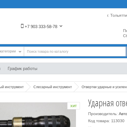
г. Тольятт
+7 903 333-58-78
Пн
Сб
категории
ы
График работы
ный инструмент
Слесарный инструмент
Отвертки ударные и усиле
Ударная отв
хит
Производитель:
Авт
Код товара: 113030