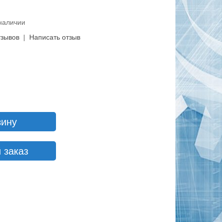
 наличии
тзывов
|
Написать отзыв
зину
 заказ