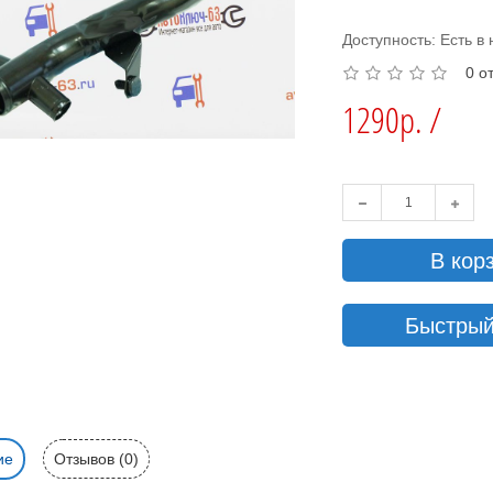
Доступность: Есть в
0 о
1290р. /
В кор
Быстрый
ие
Отзывов (0)