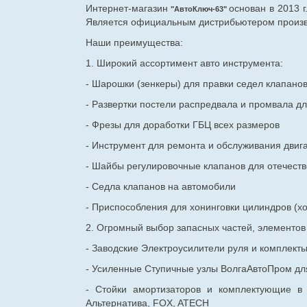
Интернет-магазин
основан в 2013 
"АвтоКлюч-63"
Является официальным дистрибьютером произво
Наши преимущества:
1. Широкий ассортимент авто инструмента:
- Шарошки (зенкеры) для правки седел клапано
- Развертки постели распредвала и промвала дл
- Фрезы для доработки ГБЦ всех размеров
- Инструмент для ремонта и обслуживания двиг
- Шайбы регулировочные клапанов для
отечест
- Седла клапанов на автомобили
- Приспособления для хонинговки цилиндров (хо
2. Огромный выбор запасных частей, элементо
- Заводские Электроусилители руля и комплект
- Усиленные Ступичные узлы ВолгаАвтоПром для
- Стойки амортизаторов и комплектующие в
Альтернатива, FOX, ATECH