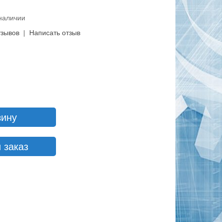
 наличии
тзывов
|
Написать отзыв
зину
 заказ