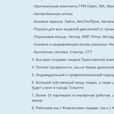
- Оригинальные комплекты ГРМ:Gates, INA, Mare
- Автомобильная оптика
- Боковые зеркала: Salina, АвтоТехПром, Автоко
- Поршни для всех моделей двигателей от лучши
- Поршневые кольца: Herzog, AMP, Prima, Мотор
- Клапана и направляющие втулки клапанов: He
- Выхлопная система: Стингер, СТТ
3. Быстрая отправка товаров Транспортной ком
4. Полная прозрачность, мы не берем дополнител
5. Индивидуальный и профессиональный подход 
6. Большой собственный склад товара, а также д
будет у всех в городе Тольятти
7. Более 10 партнеров по малярным работам, э
заказу.
8. Работаем как с Физическими лицами, так и 