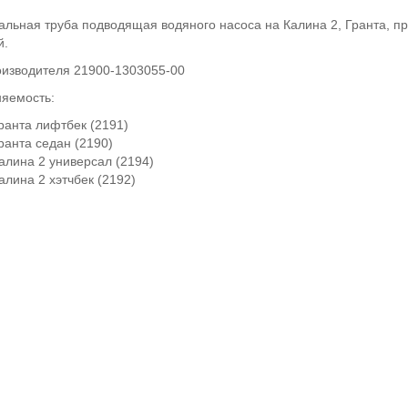
альная труба подводящая водяного насоса на Калина 2, Гранта, 
й.
оизводителя 21900-1303055-00
яемость:
ранта лифтбек (2191)
ранта седан (2190)
алина 2 универсал (2194)
алина 2 хэтчбек (2192)