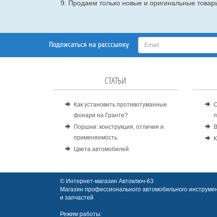
9. Продаем только новые и оригинальные товары
Подписаться на расссылку
СТАТЬИ
Как установить противотуманные
О
фонари на Гранте?
п
Поршни: конструкция, отличия и
В
применяемость.
К
Цвета автомобилей
© Интернет-магазин Автоключ-63
Магазин профессионального автомобильного инструмен
и запчастей
Режим работы: