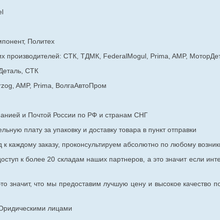
l
мпонент, Политех
х производителей: СТК, ТДМК, FederalMogul, Prima, AMP, МоторДе
Деталь, СТК
rzog, AMP, Prima, ВолгаАвтоПром
панией и Почтой России по РФ и странам СНГ
ьную плату за упаковку и доставку товара в пункт отправки
к каждому заказу, проконсультируем абсолютно по любому возник
оступ к более 20 складам наших партнеров, а это значит если инт
то значит, что мы предоставим лучшую цену и высокое качество п
с Юридическими лицами