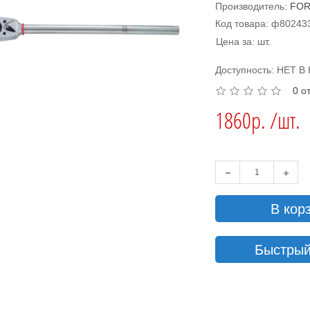
Производитель:
FO
Код товара: ф80243
Цена за: шт.
Доступность: НЕТ 
0 о
1860р. /шт.
В кор
Быстрый