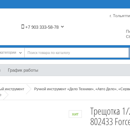
г. Тольятт
+7 903 333-58-78
Пн
Сб
категории
ы
График работы
ный инструмент
Ручной инструмент «Дело Техники», «Авто Дело», «Серв
e
Трещотка 1/
хит
802433 Forc