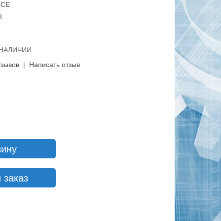
RCE
3
В НАЛИЧИИ
тзывов
|
Написать отзыв
зину
 заказ