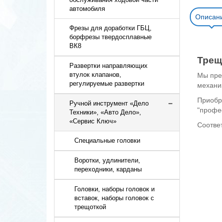
автомобиля
Описан
Фрезы для доработки ГБЦ,
борфрезы твердосплавные
ВК8
Трещ
Развертки направляющих
втулок клапанов,
Мы пре
регулируемые развертки
механиз
Приобре
Ручной инструмент «Дело
"профе
Техники», «Авто Дело»,
«Сервис Ключ»
Соотве
Cпециальные головки
Воротки, удлинители,
переходники, карданы
Головки, наборы головок и
вставок, наборы головок с
трещоткой