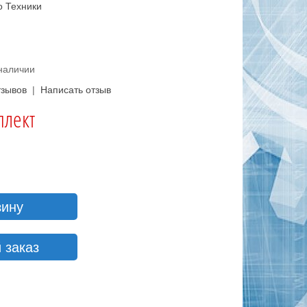
о Техники
 наличии
тзывов
|
Написать отзыв
плект
зину
 заказ