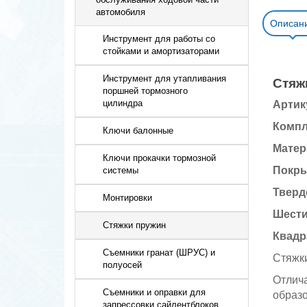
автомобиля
Описан
Инструмент для работы со
стойками и амортизаторами
Инструмент для утапливания
Стяж
поршней тормозного
цилиндра
Артик
Компл
Ключи балонные
Матер
Ключи прокачки тормозной
Покр
системы
Тверд
Монтировки
Шести
Стяжки пружин
Квадр
Съемники гранат (ШРУС) и
Стяжки
полуосей
Отлич
Съемники и оправки для
образо
запрессовки сайлентблоков