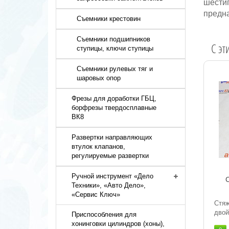
шестиг
предна
Съемники крестовин
Съемники подшипников
C эт
ступицы, ключи ступицы
Съемники рулевых тяг и
шаровых опор
Фрезы для доработки ГБЦ,
борфрезы твердосплавные
ВК8
Развертки направляющих
втулок клапанов,
регулируемые развертки
Ручной инструмент «Дело
Техники», «Авто Дело»,
«Сервис Ключ»
Стя
двой
Приспособления для
хонинговки цилиндров (хоны),