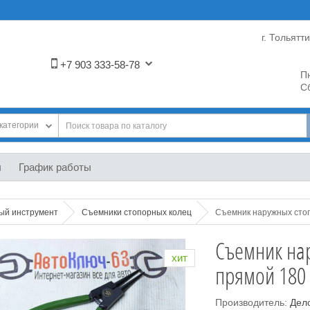
г. Тольятт
+7 903 333-58-78
Пн
Сб
категории
ы
График работы
ный инструмент
Съемники стопорных колец
Съемник наружных стоп
Съемник на
хит
прямой 180
Производитель:
Дел