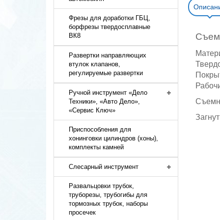
Описан
Фрезы для доработки ГБЦ,
борфрезы твердосплавные
Съем
ВК8
Матери
Развертки направляющих
Твердо
втулок клапанов,
регулируемые развертки
Покрыт
Рабочи
Ручной инструмент «Дело
Съемн
Техники», «Авто Дело»,
«Сервис Ключ»
Загнут
Приспособления для
хонинговки цилиндров (хоны),
комплекты камней
Слесарный инструмент
Развальцовки трубок,
труборезы, трубогибы для
тормозных трубок, наборы
просечек