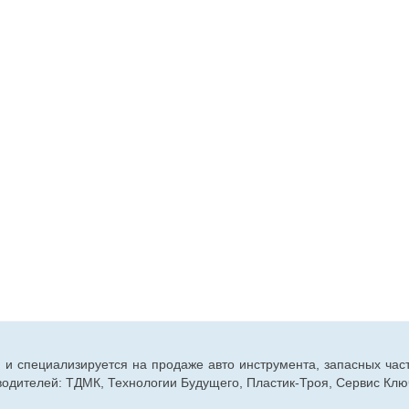
г. и специализируется на продаже авто инструмента, запасных час
дителей: ТДМК, Технологии Будущего, Пластик-Троя, Сервис Ключ