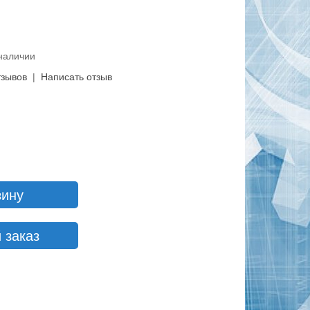
 наличии
тзывов
|
Написать отзыв
зину
 заказ