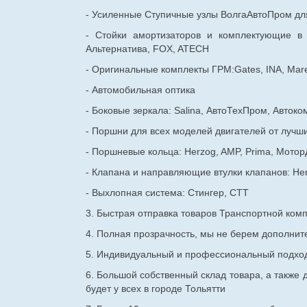
- Усиленные Ступичные узлы ВолгаАвтоПром для
- Стойки амортизаторов и комплектующие в
Альтернатива, FOX, ATECH
- Оригинальные комплекты ГРМ:Gates, INA, Mare
- Автомобильная оптика
- Боковые зеркала: Salina, АвтоТехПром, Автоко
- Поршни для всех моделей двигателей от лучши
- Поршневые кольца: Herzog, AMP, Prima, Мотор
- Клапана и направляющие втулки клапанов: He
- Выхлопная система: Стингер, СТТ
3. Быстрая отправка товаров Транспортной ком
4. Полная прозрачность, мы не берем дополнител
5. Индивидуальный и профессиональный подход 
6. Большой собственный склад товара, а также д
будет у всех в городе Тольятти