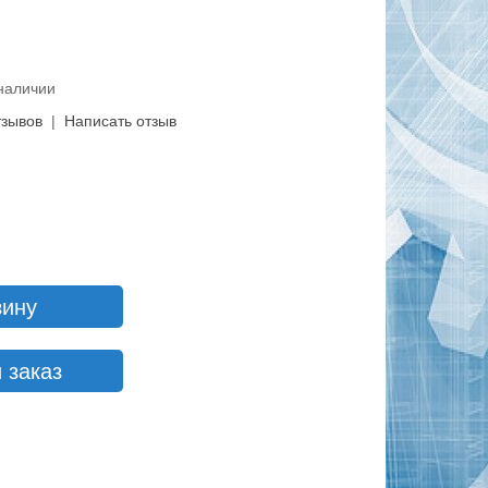
 наличии
тзывов
|
Написать отзыв
зину
 заказ