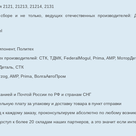
 2121, 21213, 21214, 2131
 сборе и не только, ведущих отечественных производителей:
l
мпонент, Политех
х производителей: СТК, ТДМК, FederalMogul, Prima, AMP, МоторДе
Деталь, СТК
rzog, AMP, Prima, ВолгаАвтоПром
панией и Почтой России по РФ и странам СНГ
ьную плату за упаковку и доставку товара в пункт отправки
к каждому заказу, проконсультируем абсолютно по любому возник
оступ к более 20 складам наших партнеров, а это значит если инт