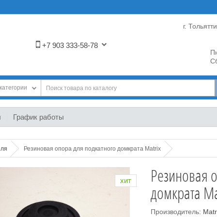
г. Тольятт
+7 903 333-58-78
Пн
Сб
категории
ы
График работы
иля
Резиновая опора для подкатного домкрата Matrix
Резиновая о
хит
домкрата Ma
Производитель:
Matr