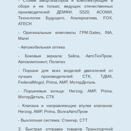
- Стойки амортизаторов и комплектующие в
сборе и не только, ведущих отечественных
производителей: ДЕМФИ, SS20, АСОМИ,
Технологии Будущего, Альтернатива, FOX,
ATECH
- Оригинальные комплекты ГРМ:Gates, INA,
Marel
- Автомобильная оптика
- Боковые зеркала: Salina, АвтоТехПром,
Автокомпонент, Политех
- Поршни для всех моделей двигателей от
лучших производителей: СТК, ТДМК,
FederalMogul, Prima, AMP, МоторДеталь
- Поршневые кольца: Herzog, AMP, Prima,
МоторДеталь, СТК
- Клапана и направляющие втулки клапанов:
Herzog, AMP, Prima, ВолгаАвтоПром
- Выхлопная система: Стингер, СТТ
3. Быстрая отправка товаров Транспортной