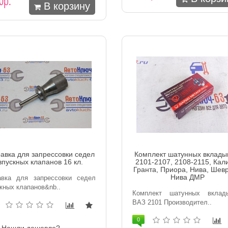
0р.
В корзину
авка для запрессовки седел
Комплект шатунных вклад
впускных клапанов 16 кл.
2101-2107, 2108-2115, Кал
Гранта, Приора, Нива, Шев
Нива ДМР
авка для запрессовки седел
кных клапанов&nb..
Комплект шатунных вклад
ВАЗ 2101 Производител..
0
Нашли дешевле?