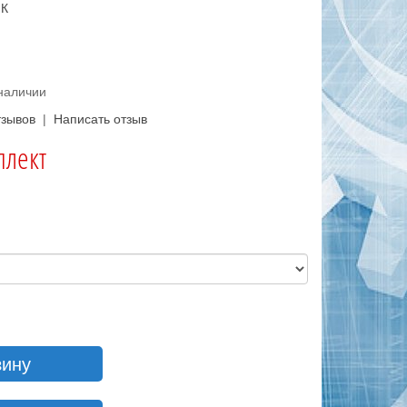
К
 наличии
тзывов
|
Написать отзыв
плект
и
зину