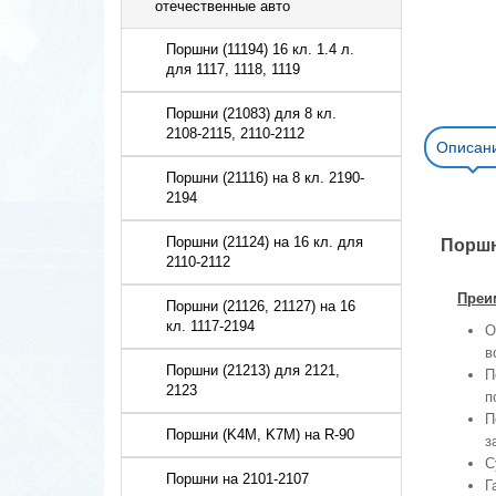
отечественные авто
Поршни (11194) 16 кл. 1.4 л.
для 1117, 1118, 1119
Поршни (21083) для 8 кл.
2108-2115, 2110-2112
Описан
Поршни (21116) на 8 кл. 2190-
2194
Поршни (21124) на 16 кл. для
Поршн
2110-2112
Преим
Поршни (21126, 21127) на 16
кл. 1117-2194
О
в
Поршни (21213) для 2121,
П
2123
п
П
Поршни (K4M, K7M) на R-90
з
С
Поршни на 2101-2107
Г