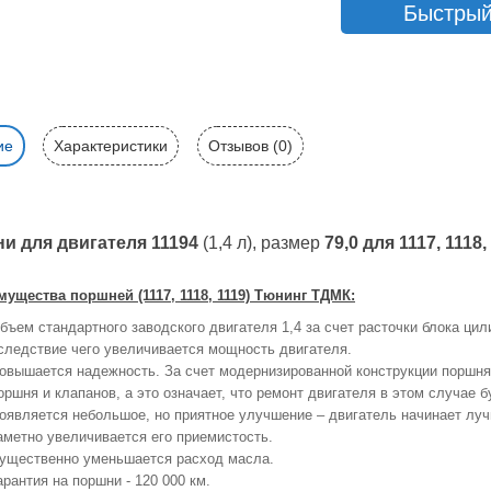
Быстрый
ие
Характеристики
Отзывов (0)
и для двигателя 11194
(1,4 л), размер
79,0 для
1117, 1118,
ущества поршней (1117, 1118, 1119) Тюнинг ТДМК:
бъем стандартного заводского двигателя 1,4 за счет расточки блока ци
следствие чего увеличивается мощность двигателя.
овышается надежность. За счет модернизированной конструкции поршня
оршня и клапанов, а это означает, что ремонт двигателя в этом случае 
оявляется небольшое, но приятное улучшение – двигатель начинает лучш
аметно увеличивается его приемистость.
ущественно уменьшается расход масла.
арантия на поршни - 120 000 км.