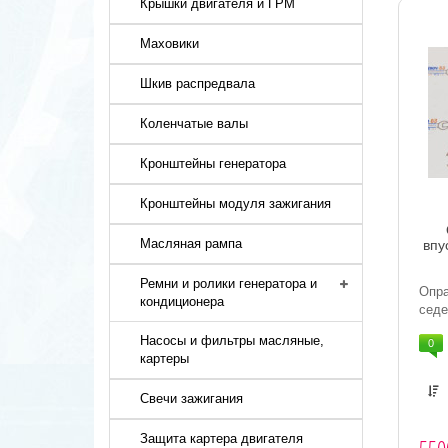
Крышки двигателя и ГРМ
Маховики
Шкив распредвала
Коленчатые валы
Кронштейны генератора
Кронштейны модуля зажигания
Масляная рампа
впу
Ремни и ролики генератора и
Опра
кондиционера
седе
Насосы и фильтры масляные,
0
картеры
Свечи зажигания
Защита картера двигателя