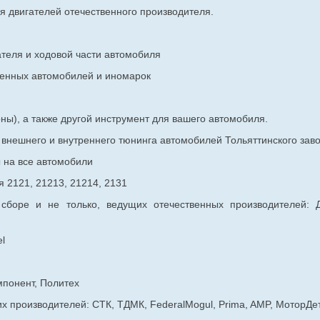
я двигателей отечественного производителя.
ателя и ходовой части автомобиля
венных
автомобилей и иномарок
ны), а также другой инструмент для вашего автомобиля.
в внешнего и внутреннего тюнинга автомобилей Тольяттинского з
ы на все автомобили
 2121, 21213, 21214, 2131
 сборе и не только, ведущих отечественных производителей:
l
мпонент, Политех
х производителей: СТК, ТДМК, FederalMogul, Prima, AMP, МоторДе