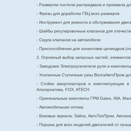
- Развертки постели распредвала и промвала дл
- Фрезы для доработки ГБЦ всех размеров
- Инструмент для ремонта и обслуживания двиг
- Шайбы регулировочные клапанов для
отечест
- Седла клапанов на автомобили
- Приспособления для хонинговки цилиндров (хо
2. Огромный выбор запасных частей, элементо
- Заводские Электроусилители руля и комплект
- Усиленные Ступичные узлы ВолгаАвтоПром для
- Стойки амортизаторов и комплектующие в
Альтернатива, FOX, ATECH
- Оригинальные комплекты ГРМ:Gates, INA, Mare
- Автомобильная оптика
- Боковые зеркала: Salina, АвтоТехПром, Автоко
- Поршни для всех моделей двигателей от лучши