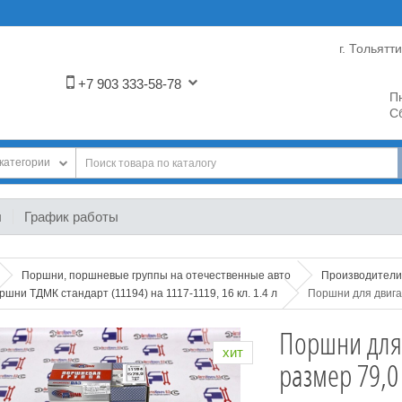
г. Тольятт
+7 903 333-58-78
Пн
Сб
категории
ы
График работы
Поршни, поршневые группы на отечественные авто
Производители
ршни ТДМК стандарт (11194) на 1117-1119, 16 кл. 1.4 л
Поршни для двигат
Поршни для 
хит
размер 79,0