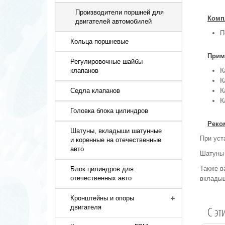
Производители поршней для
Комп
двигателей автомобилей
П
Кольца поршневые
Прим
Регулировочные шайбы
К
клапанов
К
К
Седла клапанов
К
Головка блока цилиндров
Реко
Шатуны, вкладыши шатунные
При уст
и коренные на отечественные
авто
Шатуны 
Также в
Блок цилиндров для
отечественных авто
вклады
Кронштейны и опоры
двигателя
C эт