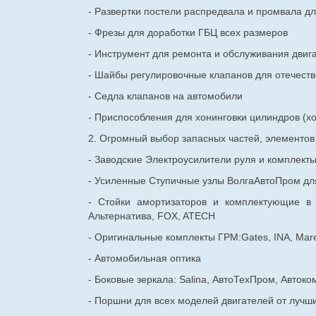
- Развертки постели распредвала и промвала дл
- Фрезы для доработки ГБЦ всех размеров
- Инструмент для ремонта и обслуживания двиг
- Шайбы регулировочные клапанов для
отечест
- Седла клапанов на автомобили
- Приспособления для хонинговки цилиндров (хо
2. Огромный выбор запасных частей, элементо
- Заводские Электроусилители руля и комплект
- Усиленные Ступичные узлы ВолгаАвтоПром для
- Стойки амортизаторов и комплектующие в
Альтернатива, FOX, ATECH
- Оригинальные комплекты ГРМ:Gates, INA, Mare
- Автомобильная оптика
- Боковые зеркала: Salina, АвтоТехПром, Автоко
- Поршни для всех моделей двигателей от лучши