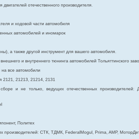
я двигателей отечественного производителя.
ателя и ходовой части автомобиля
венных
автомобилей и иномарок
ны), а также другой инструмент для вашего автомобиля.
в внешнего и внутреннего тюнинга автомобилей Тольяттинского з
ы на все автомобили
 2121, 21213, 21214, 2131
 сборе и не только, ведущих отечественных производителей:
l
мпонент, Политех
х производителей: СТК, ТДМК, FederalMogul, Prima, AMP, МоторДе