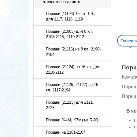
отечественные авто
Поршни (11194) 16 кл. 1.4 л.
для 1117, 1118, 1119
Поршни (21083) для 8 кл.
2108-2115, 2110-2112
Описан
Поршни (21116) на 8 кл. 2190-
2194
Порш
Поршни (21124) на 16 кл. для
2110-2112
Компле
Поршни (21126, 21127) на 16
Поршн
кл. 1117-2194
Поршн
Поршни (21213) для 2121,
2123
В ко
п
Поршни (K4M, K7M) на R-90
п
Поршни на 2101-2107