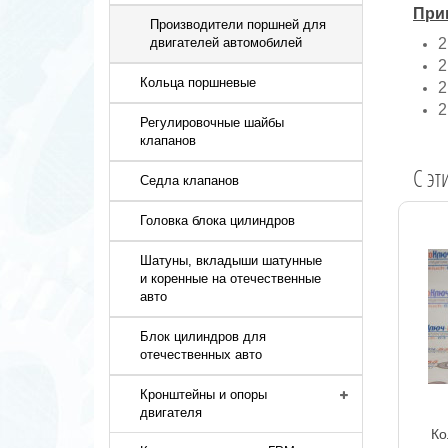
При
Производители поршней для
2
двигателей автомобилей
2
Кольца поршневые
2
2
Регулировочные шайбы
клапанов
C эт
Седла клапанов
Головка блока цилиндров
Шатуны, вкладыши шатунные
и коренные на отечественные
авто
Блок цилиндров для
отечественных авто
Кронштейны и опоры
двигателя
Ко