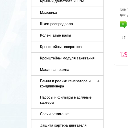
Крышки двигателя и ГРМ
Ком
Маховики
для 
Шкив распредвала
0
Коленчатые валы
Кронштейны генератора
129
Кронштейны модуля зажигания
Масляная рампа
Ремни и ролики генератора и
кондиционера
Насосы и фильтры масляные,
картеры
Свечи зажигания
Защита картера двигателя