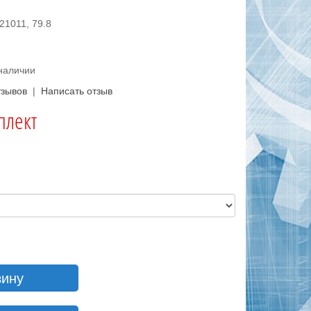
21011, 79.8
 наличии
тзывов
|
Написать отзыв
плект
и
зину