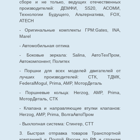
сборе и не только, ведущих отечественных
производителей: ДЕМФИ, SS20, АСОМИ,
Технологии Будущего, Альтернатива, FOX,
ATECH
- Оригинальные комплекты ГРМ:Gates, INA,
Marel
- Автомобильная оптика
- Боковые зеркала: Salina, АвтоТехПром,
Автокомпонент, Политех
- Поршни для всех моделей двигателей от
лучших производителей: СТК, ТДМК,
FederalMogul, Prima, AMP, МоторДеталь
- Поршневые кольца: Herzog, AMP, Prima,
МоторДеталь, СТК
- Клапана и направляющие втулки клапанов:
Herzog, AMP, Prima, ВолгаАвтоПром
- Выхлопная система: Стингер, СТТ
3. Быстрая отправка товаров Транспортной
компанией и Почтой России по РФ и странам