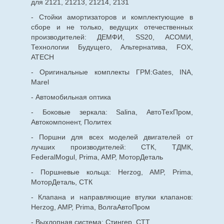
для 2121, 21213, 21214, 2131
- Стойки амортизаторов и комплектующие в
сборе и не только, ведущих отечественных
производителей: ДЕМФИ, SS20, АСОМИ,
Технологии Будущего, Альтернатива, FOX,
ATECH
- Оригинальные комплекты ГРМ:Gates, INA,
Marel
- Автомобильная оптика
- Боковые зеркала: Salina, АвтоТехПром,
Автокомпонент, Политех
- Поршни для всех моделей двигателей от
лучших производителей: СТК, ТДМК,
FederalMogul, Prima, AMP, МоторДеталь
- Поршневые кольца: Herzog, AMP, Prima,
МоторДеталь, СТК
- Клапана и направляющие втулки клапанов:
Herzog, AMP, Prima, ВолгаАвтоПром
- Выхлопная система: Стингер, СТТ