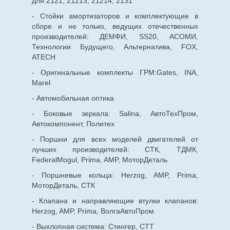
для 2121, 21213, 21214, 2131
- Стойки амортизаторов и комплектующие в
сборе и не только, ведущих отечественных
производителей: ДЕМФИ, SS20, АСОМИ,
Технологии Будущего, Альтернатива, FOX,
ATECH
- Оригинальные комплекты ГРМ:Gates, INA,
Marel
- Автомобильная оптика
- Боковые зеркала: Salina, АвтоТехПром,
Автокомпонент, Политех
- Поршни для всех моделей двигателей от
лучших производителей: СТК, ТДМК,
FederalMogul, Prima, AMP, МоторДеталь
- Поршневые кольца: Herzog, AMP, Prima,
МоторДеталь, СТК
- Клапана и направляющие втулки клапанов:
Herzog, AMP, Prima, ВолгаАвтоПром
- Выхлопная система: Стингер, СТТ