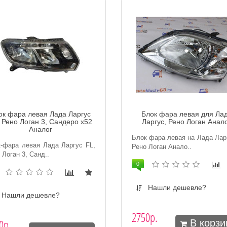
ок фара левая Лада Ларгус
Блок фара левая для Ла
 Рено Логан 3, Сандеро х52
Ларгус, Рено Логан Анал
Аналог
Блок фара левая на Лада Лар
-фара левая Лада Ларгус FL,
Рено Логан Анало..
 Логан 3, Санд..
0
Нашли дешевле?
Нашли дешевле?
2750р.
0р.
В корзи