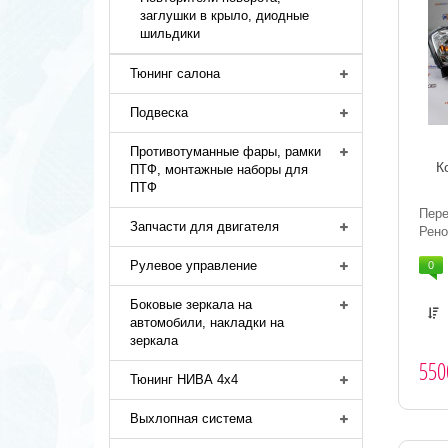
заглушки в крыло, диодные
шильдики
Тюнинг салона
Подвеска
Противотуманные фары, рамки
К
ПТФ, монтажные наборы для
ПТФ
Пере
Запчасти для двигателя
Рено
Рулевое управление
0
Боковые зеркала на
автомобили, накладки на
зеркала
550
Тюнинг НИВА 4х4
Выхлопная система