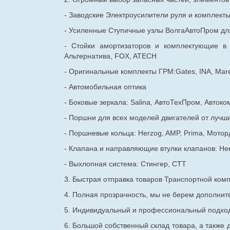
- Заводские Электроусилители руля и комплект
- Усиленные Ступичные узлы ВолгаАвтоПром для
- Стойки амортизаторов и комплектующие в
Альтернатива, FOX, ATECH
- Оригинальные комплекты ГРМ:Gates, INA, Mare
- Автомобильная оптика
- Боковые зеркала: Salina, АвтоТехПром, Автоко
- Поршни для всех моделей двигателей от лучши
- Поршневые кольца: Herzog, AMP, Prima, Мотор
- Клапана и направляющие втулки клапанов: He
- Выхлопная система: Стингер, СТТ
3. Быстрая отправка товаров Транспортной ком
4. Полная прозрачность, мы не берем дополнител
5. Индивидуальный и профессиональный подход 
6. Большой собственный склад товара, а также д