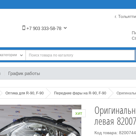
г. Тольятт
+7 903 333-58-78
Пн
Сб
категории
ы
График работы
Оптика для R-90, F-90
Передние фары на R-90, F-90
Оригиналь
Оригинальн
хит
левая 8200
Код товара: 820074