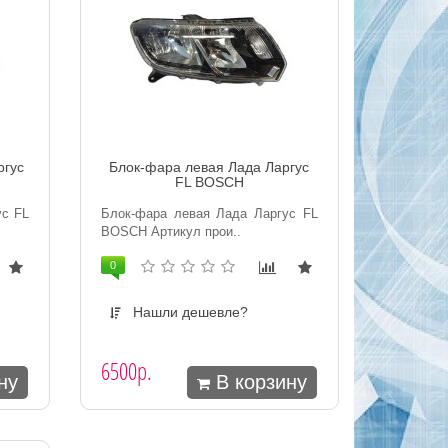
ргус
Блок-фара левая Лада Ларгус
FL BOSCH
ус FL
Блок-фара левая Лада Ларгус FL
BOSCH Артикул прои..
0
Нашли дешевле?
6500р.
ну
В корзину