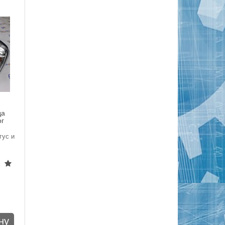
да
ог
гус и
ну