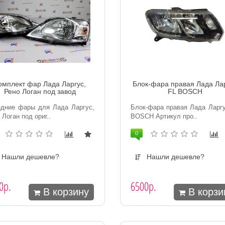
омплект фар Лада Ларгус,
Блок-фара правая Лада Ла
Рено Логан под завод
FL BOSCH
дние фары для Лада Ларгус,
Блок-фара правая Лада Ларг
 Логан под ориг..
BOSCH Артикул про..
0
Нашли дешевле?
Нашли дешевле?
0р.
6500р.
В корзину
В корзи