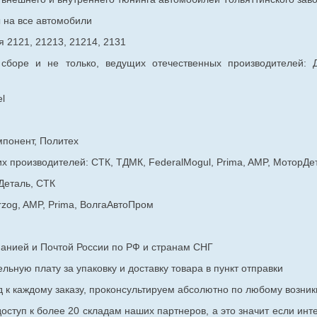
ы на все автомобили
 2121, 21213, 21214, 2131
 сборе и не только, ведущих отечественных производителей:
l
мпонент, Политех
х производителей: СТК, ТДМК, FederalMogul, Prima, AMP, МоторДе
Деталь, СТК
rzog, AMP, Prima, ВолгаАвтоПром
панией и Почтой России по РФ и странам СНГ
ьную плату за упаковку и доставку товара в пункт отправки
к каждому заказу, проконсультируем абсолютно по любому возник
оступ к более 20 складам наших партнеров, а это значит если инт