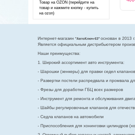
Товар на OZON (перейдите на
товар и нажмите кнопку - купить
на ozon)
Интернет-магазин
основан в 2013 
"АвтоКлюч-63"
Является официальным дистрибьютером произво
Наши преимущества:
1. Широкий ассортимент авто инструмента:
- Шарошки (зенкеры) для правки седел клапано
- Развертки постели распредвала и промвала дл
- Фрезы для доработки ГБЦ всех размеров
- Инструмент для ремонта и обслуживания двиг
- Шайбы регулировочные клапанов для
отечест
- Седла клапанов на автомобили
- Приспособления для хонинговки цилиндров (хо
2. Огромный выбор запасных частей, элементо