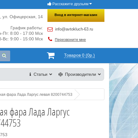
Расскажите друзьям
×
Закрыть
Вход в интернет-магазин
и, ул. Офицерская, 14
График работы:
info@avtokluch-63.ru
-Пт: 8:00 - 17:00 Мск
-Вс: 9:00 - 15:00 Мск
Перезвоните мне
Товаров 0 (0р.)
Статьи
Производители
ная фара Лада Ларгус левая 8200744753
ая фара Лада Ларгус
744753
4753