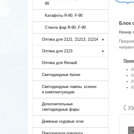
90
Катафоты R-90, F-90
Блок 
Стекла фар R-90, F-90
Номер п
Оптика для 2121, 21213, 21214
Предназ
направл
Оптика для 2123
Прим
Оптика для Renault
Л
Светодиодные балки
Л
Л
Светодиодные лампы, ксенон
Л
и комплектующие
Дополнительные
C эт
светодиодные фары
Дневные ходовые огни
Повторители поворота,