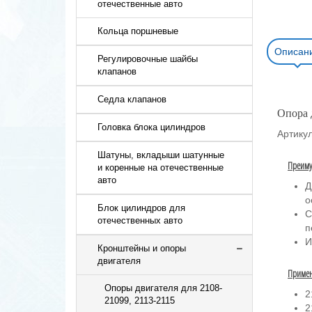
отечественные авто
Кольца поршневые
Описан
Регулировочные шайбы
клапанов
Седла клапанов
Опора 
Головка блока цилиндров
Артикул
Шатуны, вкладыши шатунные
Преиму
и коренные на отечественные
авто
Д
о
Блок цилиндров для
С
отечественных авто
п
И
Кронштейны и опоры
двигателя
Примен
Опоры двигателя для 2108-
2
21099, 2113-2115
2