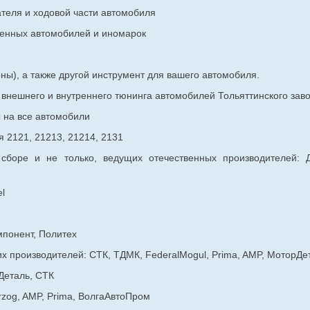
ателя и ходовой части автомобиля
венных
автомобилей и иномарок
ны), а также другой инструмент для вашего автомобиля.
в внешнего и внутреннего тюнинга автомобилей Тольяттинского з
ы на все автомобили
 2121, 21213, 21214, 2131
 сборе и не только, ведущих отечественных производителей:
l
мпонент, Политех
х производителей: СТК, ТДМК, FederalMogul, Prima, AMP, МоторДе
Деталь, СТК
rzog, AMP, Prima, ВолгаАвтоПром