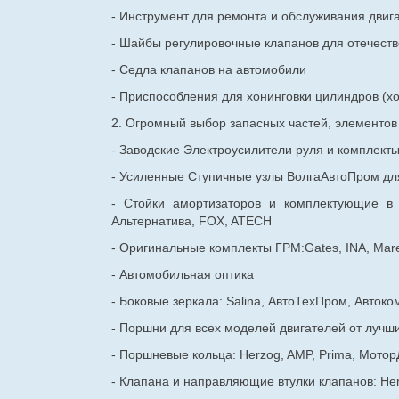
- Инструмент для ремонта и обслуживания двиг
- Шайбы регулировочные клапанов для
отечест
- Седла клапанов на автомобили
- Приспособления для хонинговки цилиндров (хо
2. Огромный выбор запасных частей, элементо
- Заводские Электроусилители руля и комплект
- Усиленные Ступичные узлы ВолгаАвтоПром для
- Стойки амортизаторов и комплектующие в
Альтернатива, FOX, ATECH
- Оригинальные комплекты ГРМ:Gates, INA, Mare
- Автомобильная оптика
- Боковые зеркала: Salina, АвтоТехПром, Автоко
- Поршни для всех моделей двигателей от лучши
- Поршневые кольца: Herzog, AMP, Prima, Мотор
- Клапана и направляющие втулки клапанов: He