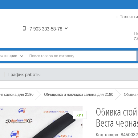
г. Тольятт
+7 903 333-58-78
Пн
Сб
категории
ы
График работы
нг салона для 2180
Облицовка и накладки салона для 2180
Обивка 
Обивка стой
хит
Веста черна
Код товара: 845003