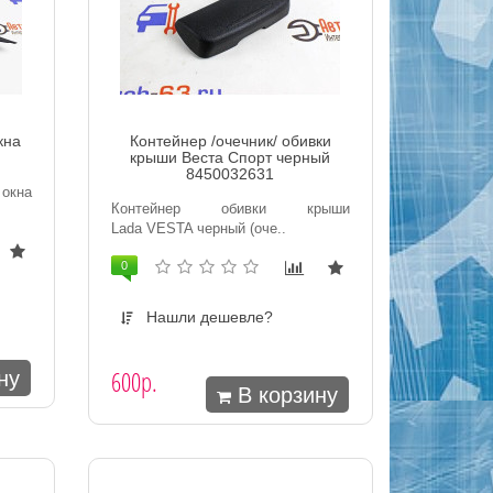
кна
Контейнер /очечник/ обивки
крыши Веста Спорт черный
8450032631
окна
Контейнер обивки крыши
Lada VESTA черный (оче..
0
Нашли дешевле?
600р.
ну
В корзину