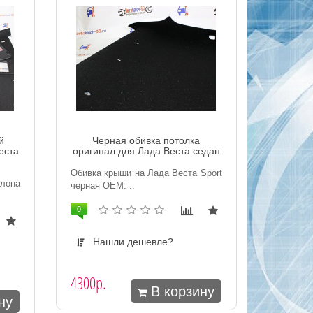
й
Черная обивка потолка
еста
оригинал для Лада Веста седан
Обивка крыши на Лада Веста Sport
лона
черная ОЕМ: ..
0
Нашли дешевле?
4300р.
В корзину
ну