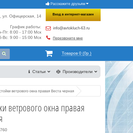
Расскажите друзьям
×
Закрыть
Вход в интернет-магазин
и, ул. Офицерская, 14
График работы:
info@avtokluch-63.ru
-Пт: 8:00 - 17:00 Мск
-Вс: 9:00 - 15:00 Мск
Перезвоните мне
Товаров 0 (0р.)
Статьи
Производители
стойки ветрового окна правая Веста черная
ки ветрового окна правая
я
2760