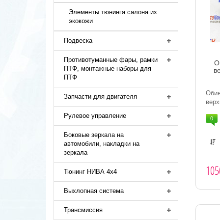
Элементы тюнинга салона из
экокожи
Подвеска
Противотуманные фары, рамки
О
ПТФ, монтажные наборы для
в
ПТФ
Оби
Запчасти для двигателя
верх
Рулевое управление
0
Боковые зеркала на
автомобили, накладки на
зеркала
105
Тюнинг НИВА 4х4
Выхлопная система
Трансмиссия