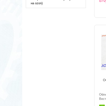
на ozon)
О
Обли
Вест