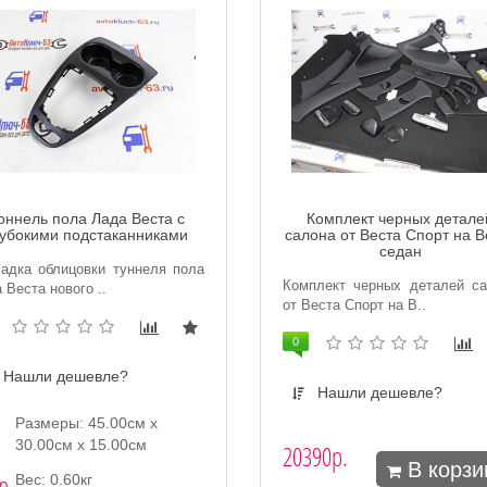
оннель пола Лада Веста с
Комплект черных детале
лубокими подстаканниками
салона от Веста Спорт на В
седан
адка облицовки туннеля пола
Комплект черных деталей са
 Веста нового ..
от Веста Спорт на В..
0
Нашли дешевле?
Нашли дешевле?
Размеры: 45.00см x
30.00см x 15.00см
20390р.
В корзи
р.
Вес: 0.60кг