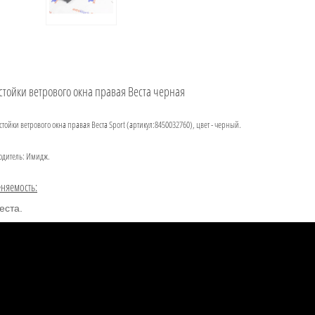
стойки ветрового окна правая Веста черная
стойки ветрового окна правая Веста Sport (артикул:8450032760), цвет - черный.
одитель: Имидж.
няемость:
еста.