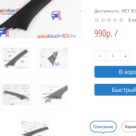
Доступность: НЕТ 
0 о
990р. /
В кор
Быстрый
Описание
Харак