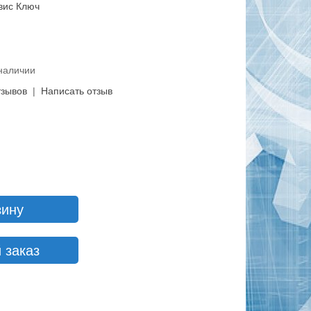
вис Ключ
 наличии
тзывов
|
Написать отзыв
зину
 заказ