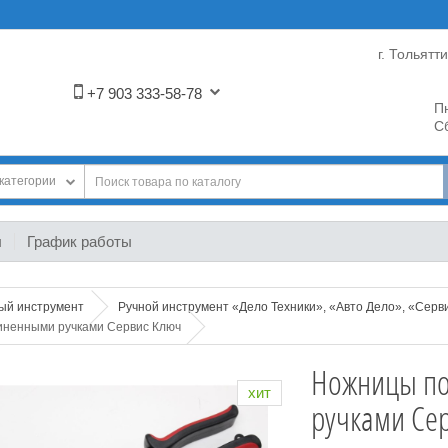
г. Тольятт
+7 903 333-58-78
Пн
Сб
категории
ы
График работы
ный инструмент
Ручной инструмент «Дело Техники», «Авто Дело», «Серв
иненными ручками Сервис Ключ
Ножницы по
хит
ручками Се