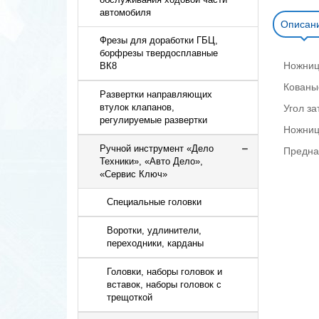
автомобиля
Описан
Фрезы для доработки ГБЦ,
борфрезы твердосплавные
Ножниц
ВК8
Кованы
Развертки направляющих
втулок клапанов,
Угол за
регулируемые развертки
Ножниц
Ручной инструмент «Дело
Предна
Техники», «Авто Дело»,
«Сервис Ключ»
Cпециальные головки
Воротки, удлинители,
переходники, карданы
Головки, наборы головок и
вставок, наборы головок с
трещоткой