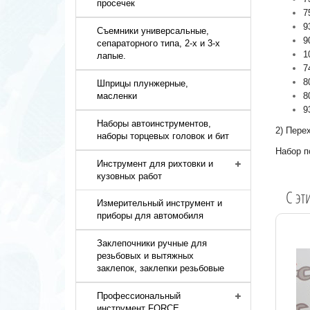
просечек
7
9
Съемники универсальные,
9
сепараторного типа, 2-х и 3-х
1
лапые.
7
8
Шприцы плунжерные,
масленки
8
9
Наборы автоинструментов,
2) Перех
наборы торцевых головок и бит
Набор п
Инструмент для рихтовки и
кузовных работ
C эт
Измерительный инструмент и
приборы для автомобиля
Заклепочники ручные для
резьбовых и вытяжных
заклепок, заклепки резьбовые
Профессиональный
инструмент FORCE