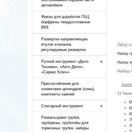
автомобиля
Фрезы для доработки ГБЦ,
борфрезы твердосплавные
ВК8
Развертки направляющих
Набор съ
втулок клапанов,
регулируемые развертки
Набор п
Ручной инструмент «Дело
Набор п
Техники», «Авто Дело»,
Набор п
«Сервис Ключ»
Приспособления для
Компле
хонинговки цилиндров (хоны),
1) Чашк
комплекты камней
6
Слесарный инструмент
6
6
Развальцовки трубок,
7
труборезы, трубогибы для
7
тормозных трубок, наборы
7