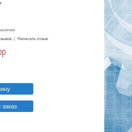
к
 наличии
тзывов
|
Написать отзыв
ор
зину
 заказ