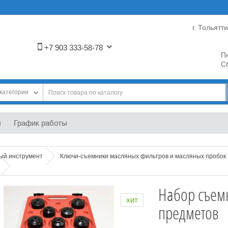
г. Тольятт
+7 903 333-58-78
Пн
Сб
категории
ы
График работы
ный инструмент
Ключи-съемники масляных фильтров и масляных пробок
Набор съем
хит
предметов