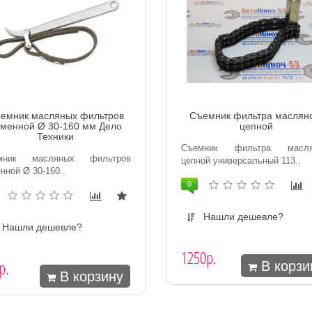
емник масляных фильтров
Съемник фильтра маслян
менной Ø 30-160 мм Дело
цепной
Техники
Съемник фильтра масля
мник масляных фильтров
цепной универсальный 113..
нной Ø 30-160..
0
Нашли дешевле?
Нашли дешевле?
1250р.
р.
В корзи
В корзину