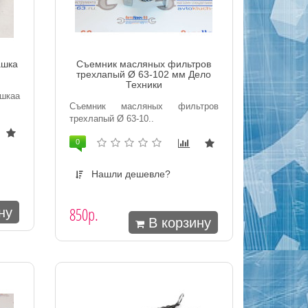
ашка
Съемник масляных фильтров
трехлапый Ø 63-102 мм Дело
Техники
шкаа
Съемник масляных фильтров
трехлапый Ø 63-10..
0
Нашли дешевле?
850р.
ну
В корзину