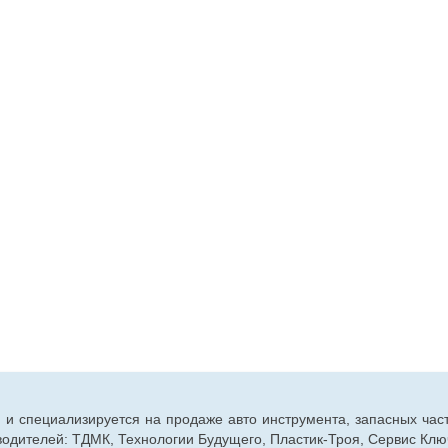
г. и специализируется на продаже авто инструмента, запасных час
дителей: ТДМК, Технологии Будущего, Пластик-Троя, Сервис Ключ