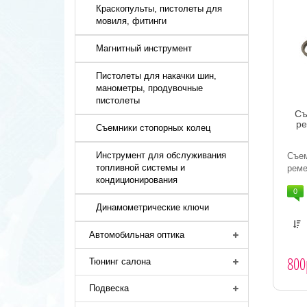
Краскопульты, пистолеты для
мовиля, фитинги
Магнитный инструмент
Пистолеты для накачки шин,
манометры, продувочные
пистолеты
Съ
ре
Съемники стопорных колец
Инструмент для обслуживания
Съе
топливной системы и
реме
кондиционирования
0
Динамометрические ключи
Автомобильная оптика
800
Тюнинг салона
Подвеска