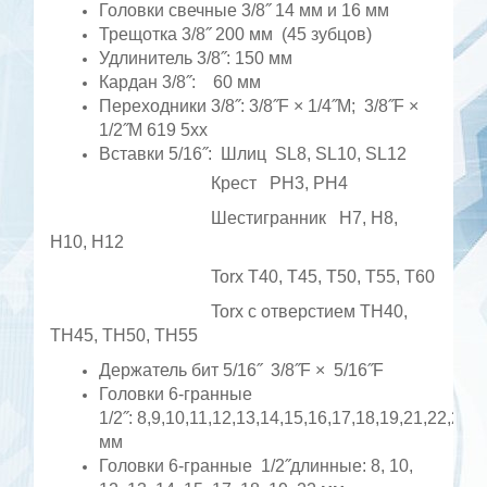
Головки свечные 3/8˝ 14 мм и 16 мм
Трещотка 3/8˝ 200 мм (45 зубцов)
Удлинитель 3/8˝: 150 мм
Кардан 3/8˝: 60 мм
Переходники 3/8˝: 3/8˝F × 1/4˝M; 3/8˝F ×
1/2˝M 619 5хх
Вставки 5/16˝: Шлиц SL8, SL10, SL12
Крест PH3, PH4
Шестигранник H7, H8,
H10, H12
Torx T40, T45, T50, T55, T60
Torx c отверстием TH40,
TH45, TH50, TH55
Держатель бит 5/16˝ 3/8˝F × 5/16˝F
Головки 6-гранные
1/2˝: 8,9,10,11,12,13,14,15,16,17,18,19,21,22,24,
мм
Головки 6-гранные 1/2˝длинные: 8, 10,