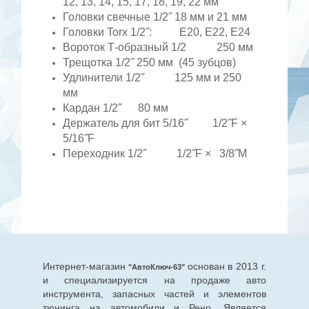
12, 13, 14, 15, 17, 18, 19, 22 мм
Головки свечные 1/2˝ 18 мм и 21 мм
Головки Torx 1/2˝: E20, E22, E24
Вороток Т-образный 1/2 250 мм
Трещотка 1/2˝ 250 мм (45 зубцов)
Удлинители 1/2˝ 125 мм и 250
мм
Кардан 1/2˝ 80 мм
Держатель для бит 5/16˝ 1/2˝F ×
5/16˝F
Переходник 1/2˝ 1/2˝F × 3/8˝M
Интернет-магазин
основан в 2013 г.
"АвтоКлюч-63"
и специализируется на продаже авто
инструмента, запасных частей и элементов
тюнинга на автомобили и Рено. Является