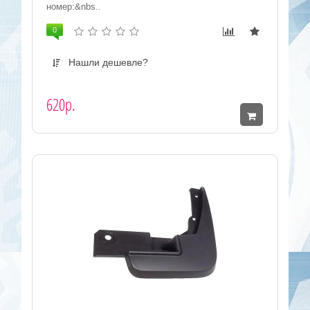
номер:&nbs..
0
Нашли дешевле?
620р.