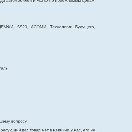
авода автомобилей и РЕНО по приемлемым ценам
 ДЕМФИ, SS20, АСОМИ, Технологии Будущего,
таль
шему вопросу.
ересующий вас товар нет в наличии у нас, его не