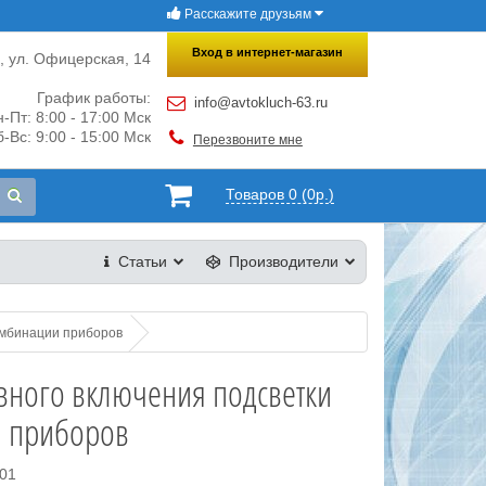
Расскажите друзьям
×
Закрыть
Вход в интернет-магазин
и, ул. Офицерская, 14
График работы:
info@avtokluch-63.ru
-Пт: 8:00 - 17:00 Мск
-Вс: 9:00 - 15:00 Мск
Перезвоните мне
Товаров 0 (0р.)
Статьи
Производители
омбинации приборов
вного включения подсветки
 приборов
101