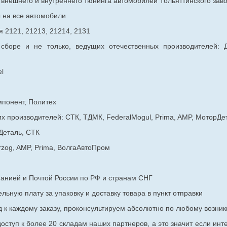
в внешнего и внутреннего тюнинга автомобилей Тольяттинского з
ы на все автомобили
 2121, 21213, 21214, 2131
 сборе и не только, ведущих отечественных производителей:
l
мпонент, Политех
х производителей: СТК, ТДМК, FederalMogul, Prima, AMP, МоторДе
Деталь, СТК
rzog, AMP, Prima, ВолгаАвтоПром
панией и Почтой России по РФ и странам СНГ
ьную плату за упаковку и доставку товара в пункт отправки
к каждому заказу, проконсультируем абсолютно по любому возник
оступ к более 20 складам наших партнеров, а это значит если инт