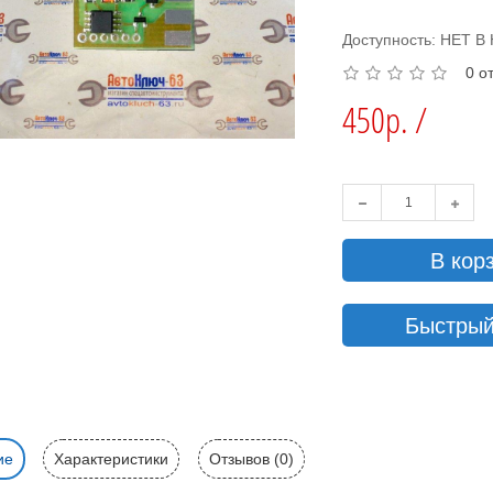
Доступность: НЕТ 
0 о
450р. /
В кор
Быстрый
ие
Характеристики
Отзывов (0)