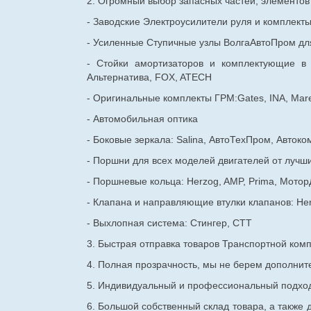
2. Огромный выбор запасных частей, элементо
- Заводские Электроусилители руля и комплект
- Усиленные Ступичные узлы ВолгаАвтоПром для
- Стойки амортизаторов и комплектующие в
Альтернатива, FOX, ATECH
- Оригинальные комплекты ГРМ:Gates, INA, Mare
- Автомобильная оптика
- Боковые зеркала: Salina, АвтоТехПром, Автоко
- Поршни для всех моделей двигателей от лучши
- Поршневые кольца: Herzog, AMP, Prima, Мотор
- Клапана и направляющие втулки клапанов: He
- Выхлопная система: Стингер, СТТ
3. Быстрая отправка товаров Транспортной ком
4. Полная прозрачность, мы не берем дополнител
5. Индивидуальный и профессиональный подход 
6. Большой собственный склад товара, а также д