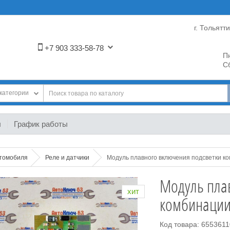
г. Тольятт
+7 903 333-58-78
Пн
Сб
категории
ы
График работы
втомобиля
Реле и датчики
Модуль плавного включения подсветки к
Модуль пла
хит
комбинации
Код товара: 655361