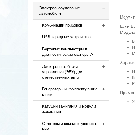
Электрооборудование
автомобиля
Модуль п
Комбинации приборов
Если В
Модуле
USB зарядные устройства
В
Н
Бортовые компьютеры и
М
диагностические сканеры A
Характ
Электронные блоки
Н
управления (ЭБУ) для
В
отечественных авто
Р
Генераторы и комплектующие
Примен
к ним
У
Катушки зажигания и модули
зажигания
Стартеры и комплектующие к
ним