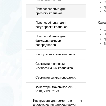
О
Д
Приспособления для
Р
притирки клапанов
Хара
Приспособления для
регулировки клапанов
Ш
В
Приспособления для
Д
фиксации шкивов
В
распредвалов
Рассухариватели клапанов
Съемники и оправки
маслосъемных колпачков
Съемники шкива генератора
Фиксаторы маховиков 2101,
2110, 2121, 2123
Инструмент для ремонта и
обслуживания ходовой части