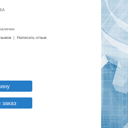
16A
 наличии
тзывов
|
Написать отзыв
зину
 заказ