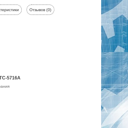
теристики
Отзывов (0)
JTC-5716A
рания