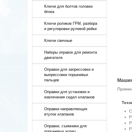
Ключи для болтов головки
блока
Ключи роликов ГРМ, разбора
и регулировки рулевой рейки
Ключи свечные
Наборы оправок для ремонта
двигателя
Оправки для запрессовки и
выпрессовки поршневых
пальцев
Машин
Примен
Оправки для установки и
извлечения седел клапанов
Техн
Оправки направляющих
С
втулок клапанов
Р
Р
Оправки, съемники для
Р
поршневых колец