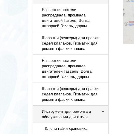
Развертки постели
распредвала, промвала
двигателей Гаzель, Волга,
шкворней Гаzель, дорны.
Шарошки (зенкеры) для правки
седел клапанов, Гизматик для
ремонта фаски клапана.
Развертки постели
распредвала, промвала
двигателей Гаzzель, Волга,
шкворней Гаzzель, дорны
Шарошки (зенкеры) для правки
седел клапанов. Гизматик для
ремонта фаски клапана
Инструмент для ремонта и
обслуживания двигателя
Ключи гайки храповика