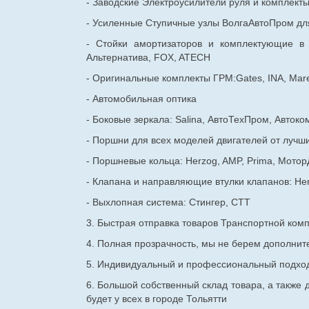
- Заводские Электроусилители руля и комплект
- Усиленные Ступичные узлы ВолгаАвтоПром для
- Стойки амортизаторов и комплектующие в
Альтернатива, FOX, ATECH
- Оригинальные комплекты ГРМ:Gates, INA, Mare
- Автомобильная оптика
- Боковые зеркала: Salina, АвтоТехПром, Автоко
- Поршни для всех моделей двигателей от лучши
- Поршневые кольца: Herzog, AMP, Prima, Мотор
- Клапана и направляющие втулки клапанов: He
- Выхлопная система: Стингер, СТТ
3. Быстрая отправка товаров Транспортной ком
4. Полная прозрачность, мы не берем дополнител
5. Индивидуальный и профессиональный подход 
6. Большой собственный склад товара, а также д
будет у всех в городе Тольятти