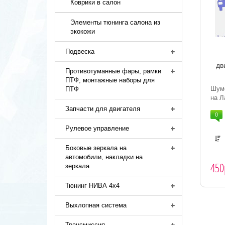
Коврики в салон
Элементы тюнинга салона из
экокожи
Подвеска
дв
Противотуманные фары, рамки
ПТФ, монтажные наборы для
Шум
ПТФ
на Л
Запчасти для двигателя
0
Рулевое управление
Боковые зеркала на
автомобили, накладки на
450
зеркала
Тюнинг НИВА 4х4
Выхлопная система
Трансмиссия