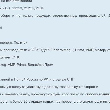
ы на все автомобили
 2121, 21213, 21214, 2131
 сборе и не только, ведущих отечественных производителей:
l
мпонент, Политех
х производителей: СТК, ТДМК, FederalMogul, Prima, AMP, МоторДе
Деталь, СТК
rzog, AMP, Prima, ВолгаАвтоПром
панией и Почтой России по РФ и странам СНГ
ьную плату за упаковку и доставку товара в пункт отправки
к каждому заказу, проконсультируем абсолютно по любому возник
оступ к более 20 складам наших партнеров, а это значит если инт