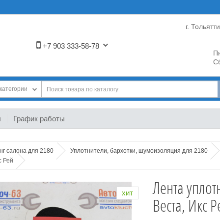
г. Тольятт
+7 903 333-58-78
Пн
Сб
категории
ы
График работы
нг салона для 2180
Уплотнители, бархотки, шумоизоляция для 2180
с Рей
Лента уплот
хит
Веста, Икс Р