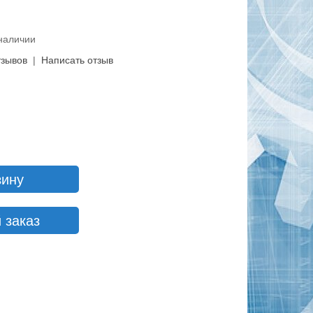
 наличии
тзывов
|
Написать отзыв
зину
 заказ