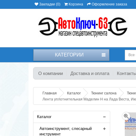
Закладки (0)
Корзина
Оформление заказа
КАТЕГОРИИ
Все 
О компании
Доставка и оплата
Контакт
Главная
Каталог
Тюнинг салона
Тюни
Лента уплотнительная Маделин Н на Лада Веста, Ик
Каталог
Автоинструмент, слесарный
инструмент