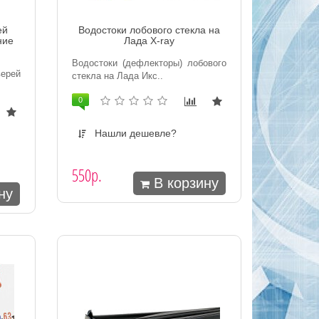
ей
Водостоки лобового стекла на
ние
Лада X-ray
Водостоки (дефлекторы) лобового
ерей
стекла на Лада Икс..
0
Нашли дешевле?
550р.
В корзину
ну