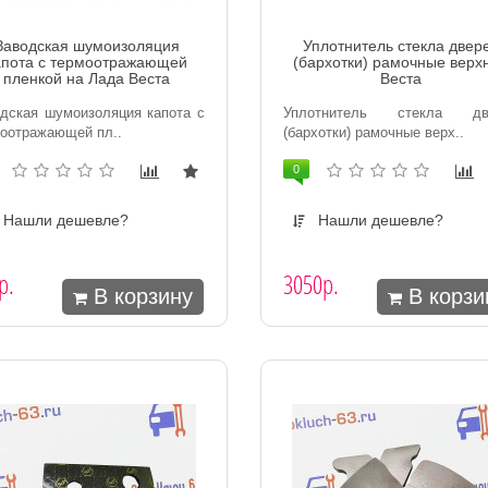
Заводская шумоизоляция
Уплотнитель стекла двер
апота с термоотражающей
(бархотки) рамочные верх
пленкой на Лада Веста
Веста
дская шумоизоляция капота с
Уплотнитель стекла дв
оотражающей пл..
(бархотки) рамочные верх..
0
Нашли дешевле?
Нашли дешевле?
р.
3050р.
В корзину
В корзи