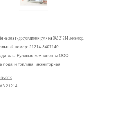
н насоса гидроусилителя руля на ВАЗ 21214 инжектор.
альный номер: 21214-3407140.
одитель: Рулевые компоненты ООО.
а подачи топлива: инжекторная.
яемость:
АЗ 21214.