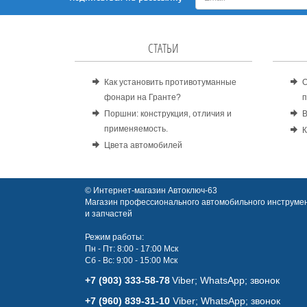
СТАТЬИ
Как установить противотуманные
О
фонари на Гранте?
п
Поршни: конструкция, отличия и
В
применяемость.
К
Цвета автомобилей
© Интернет-магазин Автоключ-63
Магазин профессионального автомобильного инструмен
и запчастей
Режим работы:
Пн - Пт: 8:00 - 17:00 Мск
Сб - Вс: 9:00 - 15:00 Мск
+7 (903) 333-58-78
Viber; WhatsАpp; звонок
+7 (960) 839-31-10
Viber; WhatsАpp; звонок