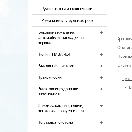
Рулевые тяги и наконечники
Ремкомплекты рулевых реек
Боковые зеркала на
автомобили, накладки на
Кронштей
зеркала
Оригин
Тюнинг НИВА 4х4
Произв
Систем
Выхлопная система
Трансмиссия
Примен
В
Электрооборудование
автомобиля
Замки зажигания, ключи,
заготовки, корпуса и платы
Топливная система