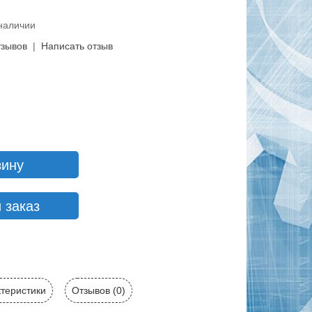
 наличии
тзывов
|
Написать отзыв
зину
 заказ
теристики
Отзывов (0)