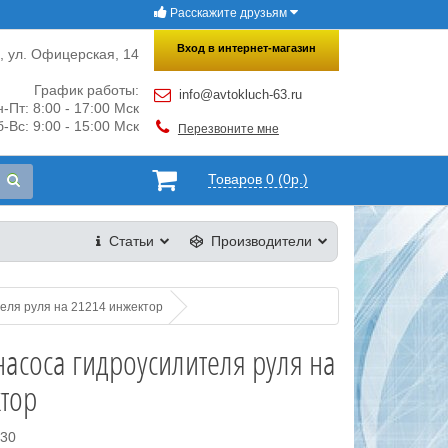
Расскажите друзьям
×
Закрыть
Вход в интернет-магазин
и, ул. Офицерская, 14
График работы:
info@avtokluch-63.ru
-Пт: 8:00 - 17:00 Мск
-Вс: 9:00 - 15:00 Мск
Перезвоните мне
Товаров 0 (0р.)
Статьи
Производители
еля руля на 21214 инжектор
асоса гидроусилителя руля на
тор
130