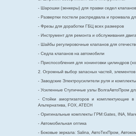
- Шарошки (зенкеры) для правки седел клапано
- Развертки постели распредвала и промвала дл
- Фрезы для доработки ГБЦ всех размеров
- Инструмент для ремонта и обслуживания двиг
- Шайбы регулировочные клапанов для
отечест
- Седла клапанов на автомобили
- Приспособления для хонинговки цилиндров (хо
2. Огромный выбор запасных частей, элементо
- Заводские Электроусилители руля и комплект
- Усиленные Ступичные узлы ВолгаАвтоПром для
- Стойки амортизаторов и комплектующие в
Альтернатива, FOX, ATECH
- Оригинальные комплекты ГРМ:Gates, INA, Mare
- Автомобильная оптика
- Боковые зеркала: Salina, АвтоТехПром, Автоко