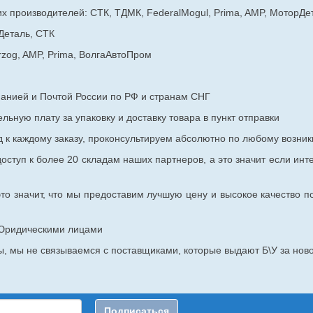
х производителей: СТК, ТДМК, FederalMogul, Prima, AMP, МоторДе
Деталь, СТК
rzog, AMP, Prima, ВолгаАвтоПром
панией и Почтой России по РФ и странам СНГ
ьную плату за упаковку и доставку товара в пункт отправки
к каждому заказу, проконсультируем абсолютно по любому возник
оступ к более 20 складам наших партнеров, а это значит если инт
то значит, что мы предоставим лучшую цену и высокое качество п
с Юридическими лицами
, мы не связываемся с поставщиками, которые выдают Б\У за ново
Подписаться