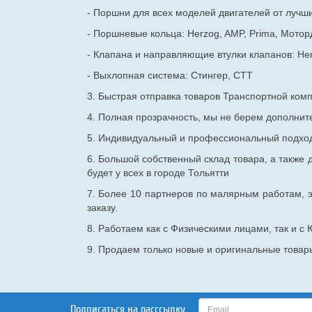
- Поршни для всех моделей двигателей от лучши
- Поршневые кольца: Herzog, AMP, Prima, Мотор
- Клапана и направляющие втулки клапанов: He
- Выхлопная система: Стингер, СТТ
3. Быстрая отправка товаров Транспортной ком
4. Полная прозрачность, мы не берем дополнител
5. Индивидуальный и профессиональный подход 
6. Большой собственный склад товара, а также д
будет у всех в городе Тольятти
7. Более 10 партнеров по малярным работам, э
заказу.
8. Работаем как с Физическими лицами, так и 
9. Продаем только новые и оригинальные товары
Подписаться на расссылку