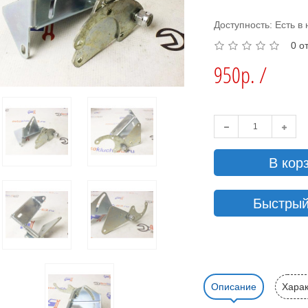
Доступность: Есть в
0 о
950р. /
В кор
Быстрый
Описание
Харак