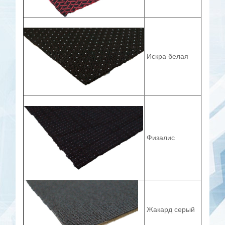
Искра белая
Физалис
Жакард серый