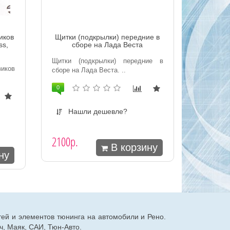
иков
Щитки (подкрылки) передние в
ss,
сборе на Лада Веста
Щитки (подкрылки) передние в
иков
сборе на Лада Веста. ..
0
Нашли дешевле?
2100р.
В корзину
ну
тей и элементов тюнинга на автомобили и Рено.
, Маяк, САИ, Тюн-Авто.