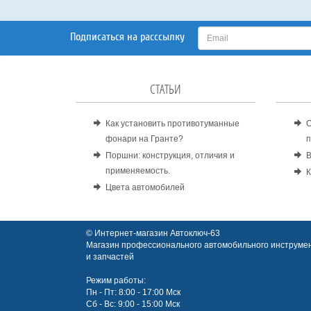
Подписаться на расссылку
СТАТЬИ
Как установить противотуманные
О
фонари на Гранте?
п
Поршни: конструкция, отличия и
В
применяемость.
К
Цвета автомобилей
© Интернет-магазин Автоключ-63
Магазин профессионального автомобильного инструмен
и запчастей
Режим работы:
Пн - Пт: 8:00 - 17:00 Мск
Сб - Вс: 9:00 - 15:00 Мск