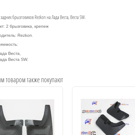
 задних брызговиков Rezkon на Лада Веста, Веста SW.
т: 2 брызговика, крепеж
одитель: Rezkon.
яемость:
ада Веста,
ада Веста SW.
им товаром также покупают