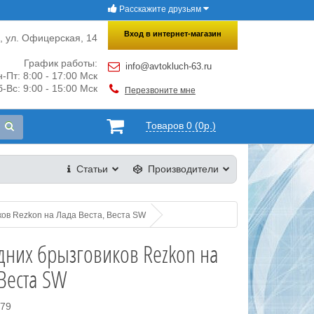
Расскажите друзьям
×
Закрыть
Вход в интернет-магазин
и, ул. Офицерская, 14
График работы:
info@avtokluch-63.ru
-Пт: 8:00 - 17:00 Мск
-Вс: 9:00 - 15:00 Мск
Перезвоните мне
Товаров 0 (0р.)
Статьи
Производители
ков Rezkon на Лада Веста, Веста SW
дних брызговиков Rezkon на
 Веста SW
079