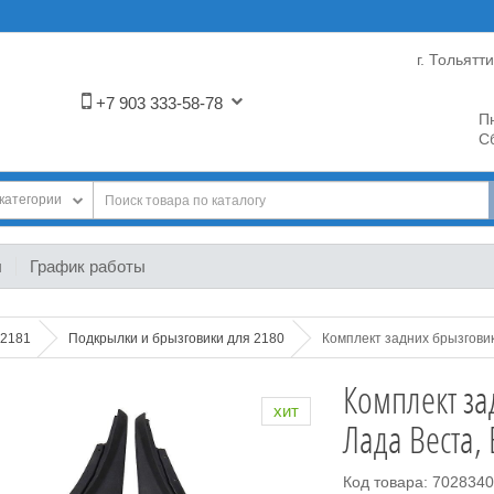
г. Тольятт
+7 903 333-58-78
Пн
Сб
категории
ы
График работы
-2181
Подкрылки и брызговики для 2180
Комплект задних брызгови
Комплект за
хит
Лада Веста,
Код товара: 702834