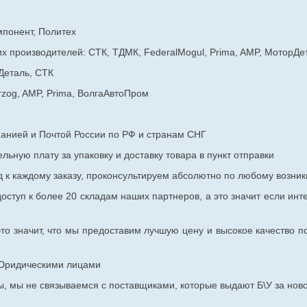
мпонент, Политех
х производителей: СТК, ТДМК, FederalMogul, Prima, AMP, МоторДе
Деталь, СТК
rzog, AMP, Prima, ВолгаАвтоПром
панией и Почтой России по РФ и странам СНГ
ьную плату за упаковку и доставку товара в пункт отправки
к каждому заказу, проконсультируем абсолютно по любому возник
оступ к более 20 складам наших партнеров, а это значит если инт
то значит, что мы предоставим лучшую цену и высокое качество п
с Юридическими лицами
, мы не связываемся с поставщиками, которые выдают Б\У за ново