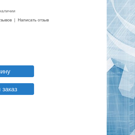
 наличии
тзывов
|
Написать отзыв
зину
 заказ