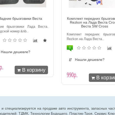
Задние брызговики Веста
Комплект передних брызгов
Rezkon на Лада Веста Cro
Веста SW Cross
ние брызговики Лада Веста.
дской номер:&nb..
Комплект передних брызгов
Rezkon на Лада Веста..
0
Нашли дешевле?
Нашли дешевле?
р.
В корзину
990р.
В корзи
г. и специализируется на продаже авто инструмента, запасных час
дителей: ТДМК, Технологии Будущего, Пластик-Троя, Сервис Ключ